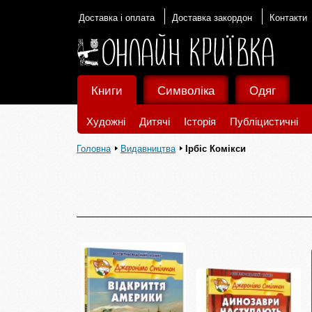
Доставка і оплата
Доставка закордон
Контакти
Книги
Символіка
Одяг
Художні
Дитячі
Історія
Публіцистичні
Головна
Видавництва
Ірбіс Комікси