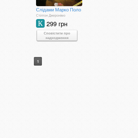
Слідами Марко Поло
Стілтон Джеронімо
299 грн
К
Сповістити про
надходження
1