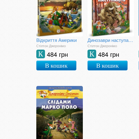
Відкриття Америки
Динозаври наступають
Стілтон Джеронімо
Стілтон Джеронімо
484 грн
484 грн
К
К
В кошик
В кошик