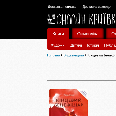
Доставка і оплата
Доставка закордон
Книги
Символіка
О
Художні
Дитячі
Історія
Публіц
Головна
Видавництва
Кінцевий бенефі