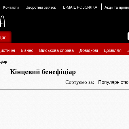
Контакти
Зворотній зв'язок
E-MAIL РОЗСИЛКА
Акції та пропо
дяг
истичні
Бізнес
Військова справа
Довідкові
Дозвілля
ціар
Кінцевий бенефіціар
Популярніст
Сортуємо за: