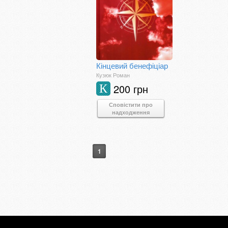
Кінцевий бенефіціар
Кузюк Роман
200 грн
К
Сповістити про
надходження
1