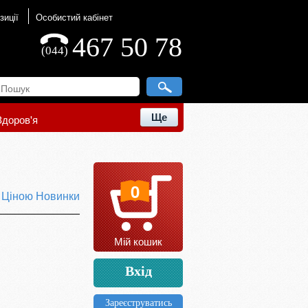
зиції
Особистий кабінет
467 50 78
(044)
Ще
Здоров'я
0
ю
Ціною
Новинки
Мій кошик
Вхід
Зареєструватись