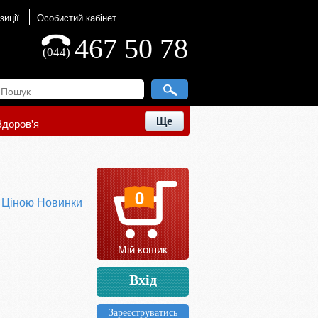
зиції
Особистий кабінет
467 50 78
(044)
Ще
Здоров'я
0
ю
Ціною
Новинки
Мій кошик
Вхід
Зареєструватись