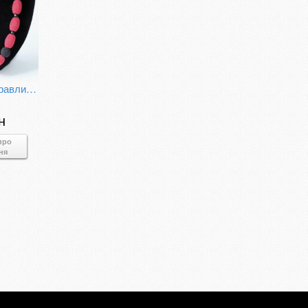
Намисто "Журавлина врода"
н
про
ня