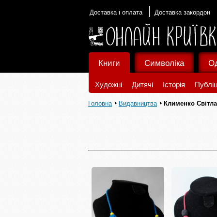
Доставка і оплата
Доставка закордон
Книги
Символіка
О
Художні
Дитячі
Історія
Публіц
Головна
Видавництва
Клименко Світл