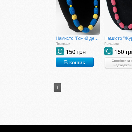
Намисто "Гожий день"
Прикраси
Прикраси
150 грн
150 гр
С
С
Сповістити 
В кошик
надходжен
1