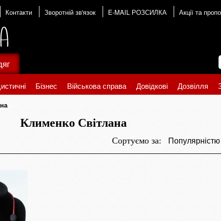
Контакти
Зворотній зв'язок
E-MAIL РОЗСИЛКА
Акції та пропо
дяг
истичні
Бізнес
Військова справа
Довідкові
Дозвілля
ана
Клименко Світлана
Популярніст
Сортуємо за: