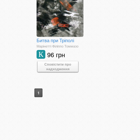
Битва при Тріполі
Марінетті Філіппо Томмазо
96 грн
К
Сповістити про
надходження
1