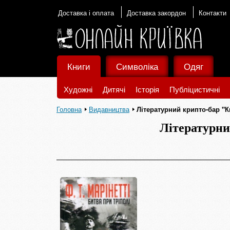
Доставка і оплата
Доставка закордон
Контакти
Книги
Символіка
Одяг
Художні
Дитячі
Історія
Публіцистичні
Головна
Видавництва
Літературний крипто-бар "К
Літературни