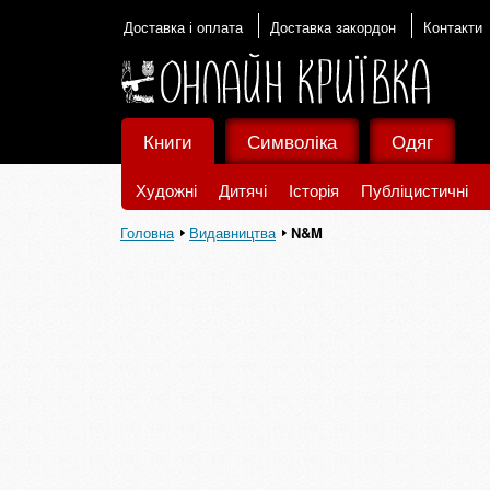
Доставка і оплата
Доставка закордон
Контакти
Книги
Символіка
Одяг
Художні
Дитячі
Історія
Публіцистичні
Головна
Видавництва
N&M