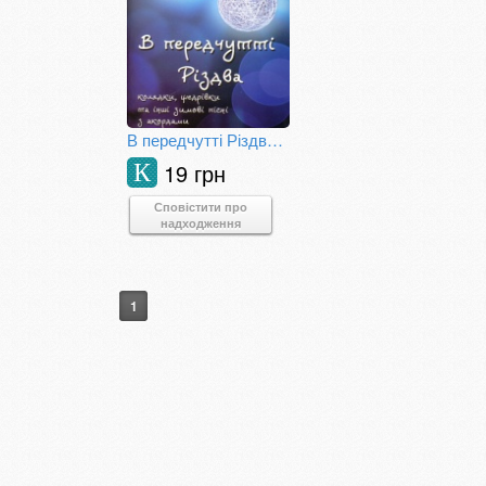
В передчутті Різдва. Колядки, Щедрівки та інші зимові пісні з акордами
19 грн
К
Сповістити про
надходження
1