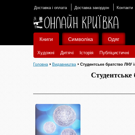
Доставка і оплата
Доставка закордон
Контакти
Книги
Символіка
Одяг
Художні
Дитячі
Історія
Публіцистичні
Головна
Видавництва
Студентське братство ЛНУ і
Студентське 