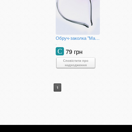
Обруч-заколка "Марена"
,
79 грн
С
Сповістити про
надходження
1