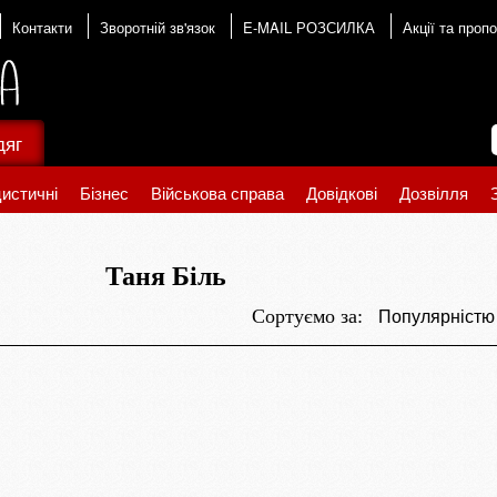
Контакти
Зворотній зв'язок
E-MAIL РОЗСИЛКА
Акції та пропо
дяг
истичні
Бізнес
Військова справа
Довідкові
Дозвілля
Таня Біль
Популярніст
Сортуємо за: