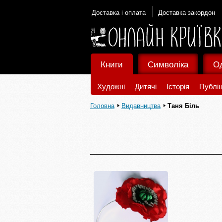
Доставка і оплата
Доставка закордон
Книги
Символіка
О
Художні
Дитячі
Історія
Публіц
Головна
Видавництва
Таня Біль