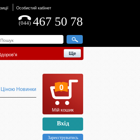
зиції
Особистий кабінет
467 50 78
(044)
Ще
Здоров'я
0
ю
Ціною
Новинки
Мій кошик
Вхід
Зареєструватись