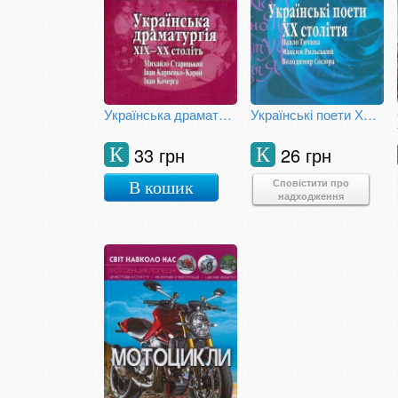
Українська драматургія ХІХ-ХХ століть
Українські поети ХХ століття
33 грн
26 грн
К
К
Сповістити про
В кошик
надходження