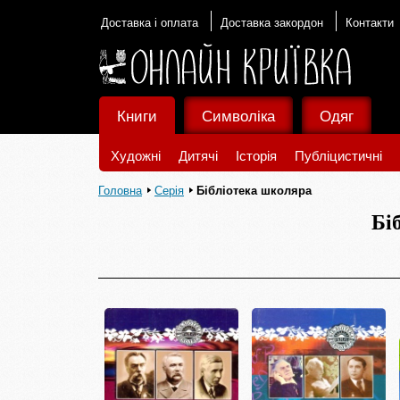
Доставка і оплата
Доставка закордон
Контакти
Книги
Символіка
Одяг
Художні
Дитячі
Історія
Публіцистичні
Головна
Серія
Бібліотека школяра
Бі