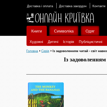
Доставка і оплата
Доставка закордон
Контакти
Книги
Символіка
Одяг
Художні
Дитячі
Історія
Публіцистичні
Головна
Серія
Із задоволенням читай - світ навко
Із задоволенням 