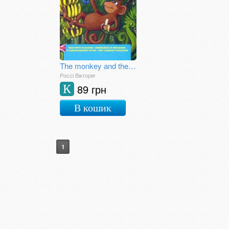
The monkey аnd the bananas. (Мавпеня та банани)
Россі Вікторія
89 грн
К
В кошик
1