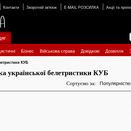
Контакти
Зворотній зв'язок
E-MAIL РОЗСИЛКА
Акції та пропо
дяг
истичні
Бізнес
Військова справа
Довідкові
Дозвілля
летристики КУБ
ка української белетристики КУБ
Популярніст
Сортуємо за: