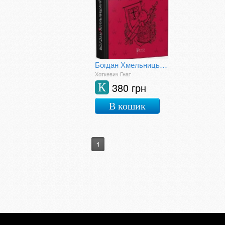
Богдан Хмельницький: Тетралогія
Хоткевич Гнат
380 грн
К
В кошик
1