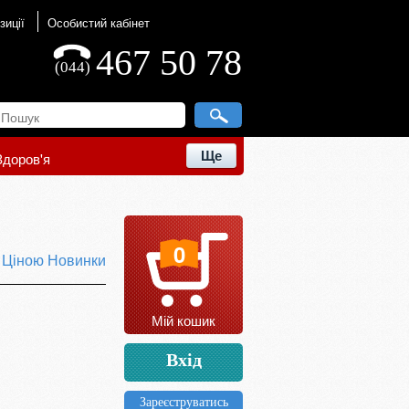
зиції
Особистий кабінет
467 50 78
(044)
Ще
Здоров'я
0
ю
Ціною
Новинки
Мій кошик
Вхід
Зареєструватись