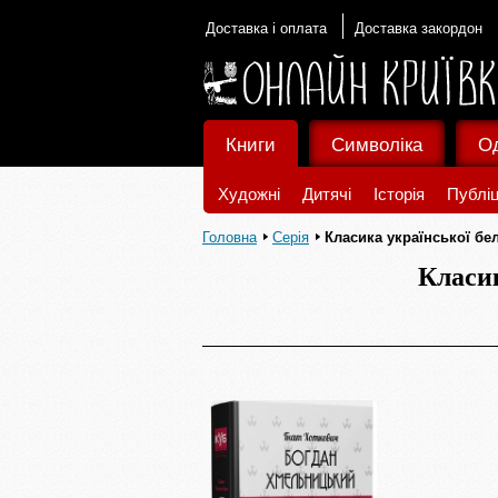
Доставка і оплата
Доставка закордон
Книги
Символіка
О
Художні
Дитячі
Історія
Публіц
Головна
Серія
Класика української бе
Класи