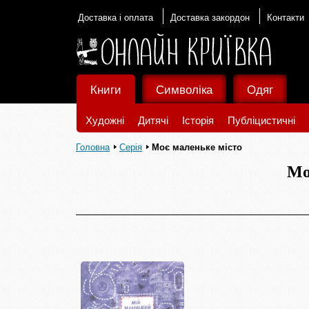
Доставка і оплата
Доставка закордон
Контакти
Книги
Символіка
Одяг
Художні
Дитячі
Історія
Публіцистичні
Головна
Серія
Моє маленьке місто
Мо