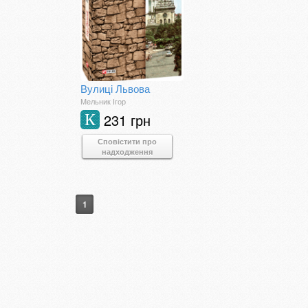
Вулиці Львова
Мельник Ігор
231 грн
К
Сповістити про
надходження
1