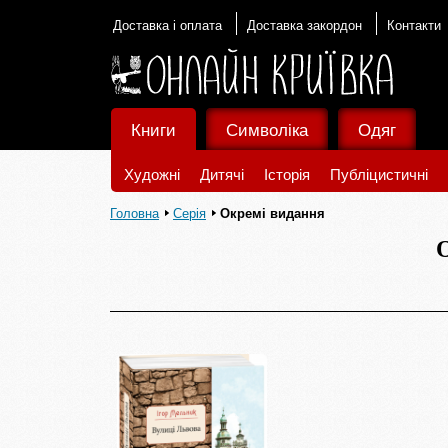
Доставка і оплата
Доставка закордон
Контакти
Книги
Символіка
Одяг
Художні
Дитячі
Історія
Публіцистичні
Головна
Серія
Окремі видання