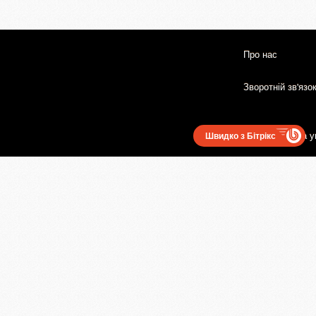
Про нас
Зворотній зв'язо
Користувацька у
Швидко з Бітрікс