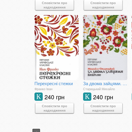
Сповістити про
Сповістити про
надходження
надходження
Перехресні стежки
За двома зайцями. Вибране
Франко Іван
Старицький Михайло
240 грн
240 грн
К
К
Сповістити про
Сповістити про
надходження
надходження