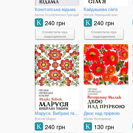
Конотопська відьма
Кайдашева сім'я
Квітка-Основ'яненко Григорій
Нечуй-Левицький Іван
240 грн
240 грн
К
К
Сповістити про
Сповістити про
надходження
надходження
Маруся. Вибрані твори
Двоє над прірвою
Вовчок Марко
Малик Володимир
240 грн
130 грн
К
К