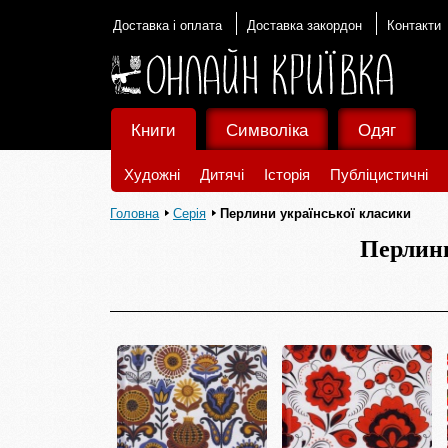
Доставка і оплата
Доставка закордон
Контакти
Книги
Символіка
Одяг
Художні
Дитячі
Історія
Публіцистичні
Головна
Серія
Перлини української класики
Перлини