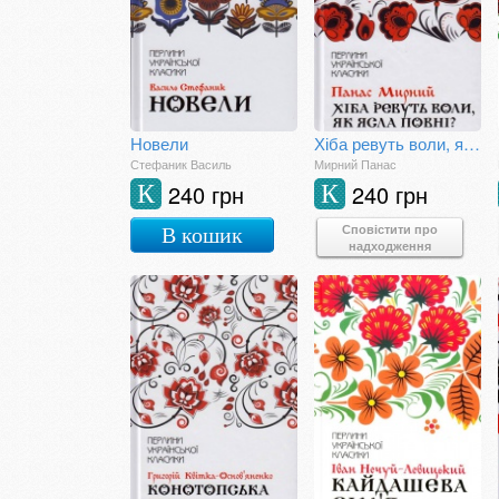
Новели
Хіба ревуть воли, як ясла повні?_
Стефаник Василь
Мирний Панас
240 грн
240 грн
К
К
Сповістити про
В кошик
надходження