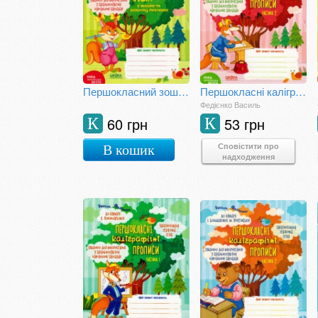
Першокласний зошит з письма та розвитку мовлення
Першокласні каліграфічні прописи до букваря К. Пономарьової. Частина 2
Федієнко Василь
60 грн
53 грн
К
К
Сповістити про
В кошик
надходження