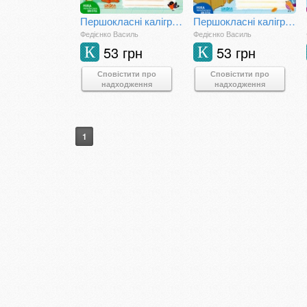
Першокласні каліграфічні прописи до букваря К. Пономарьової. Частина 1
Першокласні каліграфічні прописи до букваря І. Большакової, М. Пристінської. Частина 2
Федієнко Василь
Федієнко Василь
53 грн
53 грн
К
К
Сповістити про
Сповістити про
надходження
надходження
1