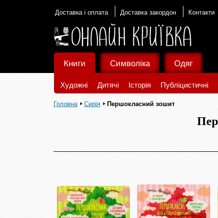
Доставка і оплата
Доставка закордон
Контакти
Книги
Символіка
Одяг
Художні
Дитячі
Історія
Публіцистичні
Головна
Серія
Першокласний зошит
Пер