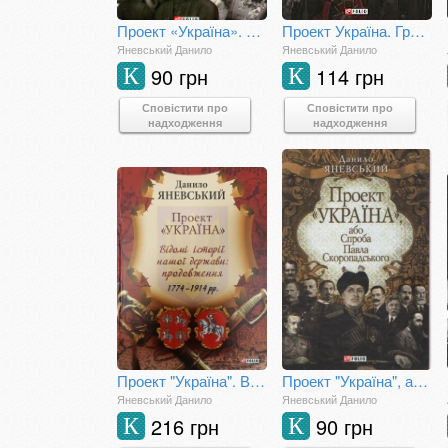
Проект «Україна». Загублена історія втраченої держави
Проект Україна. Грушевський, Скоропадський, Петлюра
Яневський Данило
Яневський Данило
90 грн
114 грн
К
К
Сповістити про
Сповістити про
надходження
надходження
Проект "Україна". Відомі історії нашої держави: продовження. 1774-1914 рр.
Проект "Україна", або Спроба Павла Скоропадського
Яневський Данило
Яневський Данило
216 грн
90 грн
К
К