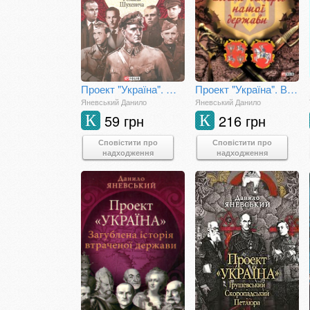
Проект "Україна". Жертва УПА, місія Романа Шухевича
Проект "Україна". Відомі історії нашої держави
Яневський Данило
Яневський Данило
59 грн
216 грн
К
К
Сповістити про
Сповістити про
надходження
надходження