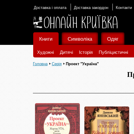
Доставка і оплата
Доставка закордон
Контакти
Книги
Символіка
Одяг
Художні
Дитячі
Історія
Публіцистичні
Головна
Серія
Проект "Україна"
П