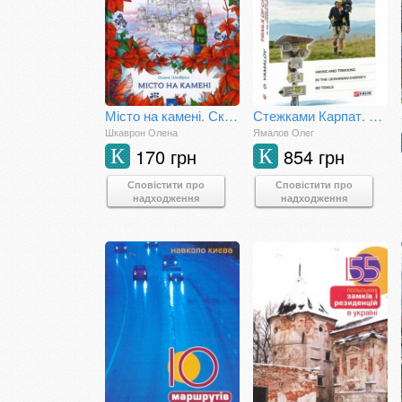
Місто на камені. Скетчбук для мандрів
Стежками Карпат. 80 маршрутів в Українських Карпатах
Шкаврон Олена
Ямалов Олег
170 грн
854 грн
К
К
Сповістити про
Сповістити про
надходження
надходження