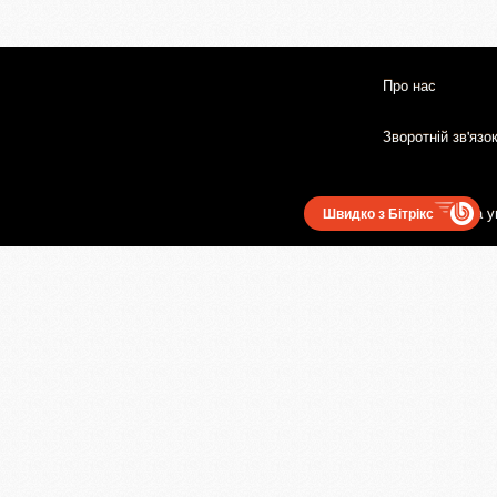
Про нас
Зворотній зв'язо
Користувацька у
Швидко з Бітрікс