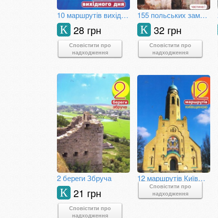
10 маршрутів вихідного дня навколо Києва
155 польських замків і резиденцій в Україні. Частина 1
28 грн
32 грн
К
К
Сповістити про
Сповістити про
надходження
надходження
2 береги Збруча
12 маршрутів Київщиною
Сповістити про
21 грн
К
надходження
Сповістити про
надходження