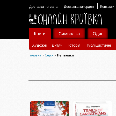
Доставка і оплата
Доставка закордон
Контакти
Книги
Символіка
Одяг
Художні
Дитячі
Історія
Публіцистичні
Головна
Серія
Путівники