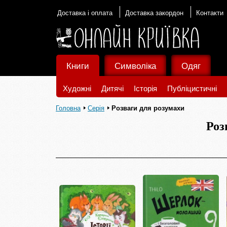
Доставка і оплата
Доставка закордон
Контакти
Книги
Символіка
Одяг
Художні
Дитячі
Історія
Публіцистичні
Головна
Серія
Розваги для розумахи
Роз