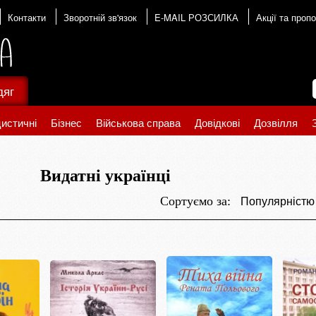
Контакти
Зворотній зв'язок
E-MAIL РОЗСИЛКА
Акції та пропо
дяг
истичні
Бізнес
Військова справа
Довідкові
Дозвілля
Видатні українці
Популярніст
Сортуємо за: