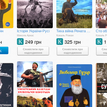
ін
Історія України-Русі
Тиха війна Рената Польового
Микола Аркас
Коваль Роман
Коваль 
н
249 грн
325 грн
1
К
К
К
Сповістити про
Сповістити про
Спо
к
надходження
надходження
на