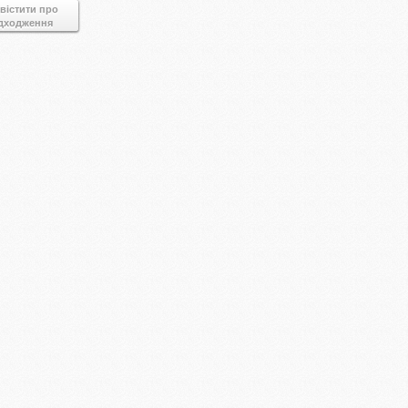
вістити про
дходження