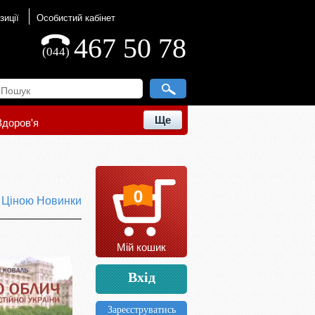
зиції
Особистий кабінет
467 50 78
(044)
Ще
Здоров'я
0
ю
Ціною
Новинки
Мій кошик
Вхід
Зареєструватись