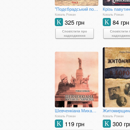
"Подєбрадський полк" Армії УНР. Том 1
Коваль Роман
Коваль Роман
325 грн
84 грн
К
К
Сповістити про
Сповістити 
надходження
надходжен
Шевченкіана Михайла Гаврилка
Коваль Роман
Коваль Роман
119 грн
300 гр
К
К