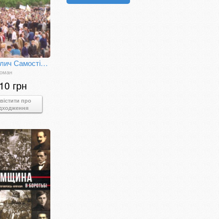
Сто облич Самостійної України
Роман
10 грн
вістити про
дходження