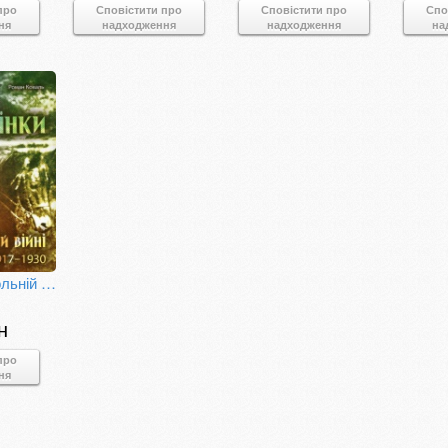
про
Сповістити про
Сповістити про
Спо
ня
надходження
надходження
на
Жінки у визвольній війні. Історії, біографії, спогади 1917-1930
н
про
ня