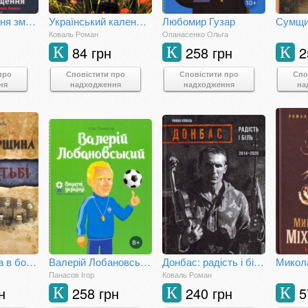
Крізь павутиння змосковщення. До життєписів Павла і Михайла Кратів
Український календар Визвольної боротьби
Любомир Гузар
Сумщин
Коваль Роман
Опанасенко Ольга
84 грн
258 грн
2
К
К
К
про
Сповістити про
Сповістити про
Спо
ня
надходження
надходження
на
Житомирщина в боротьбі
Валерій Лобановський
Донбас: радість і біль, 2014-2020
Панасов Ігор
Коваль Роман
н
258 грн
240 грн
5
К
К
К