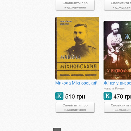
Сповістити про
Сповістити 
надходження
надходжен
Микола Міхновський
Коваль Роман
510 грн
470 гр
К
К
Сповістити про
Сповістити 
надходження
надходжен