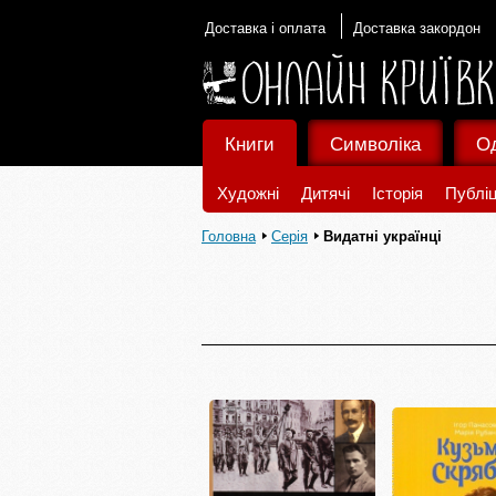
Доставка і оплата
Доставка закордон
Книги
Символіка
О
Художні
Дитячі
Історія
Публіц
Головна
Серія
Видатні українці