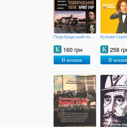
Подєбрадський полк Армії УНР. Том 2
Кузьма Скряб
160 грн
258 гр
К
К
В кошик
В коши