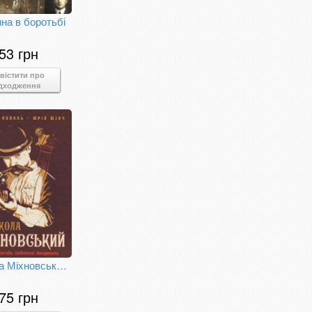
а в боротьбі
53 грн
вістити про
дходження
Микола Міхновський (SVASTONE Edition)
75 грн