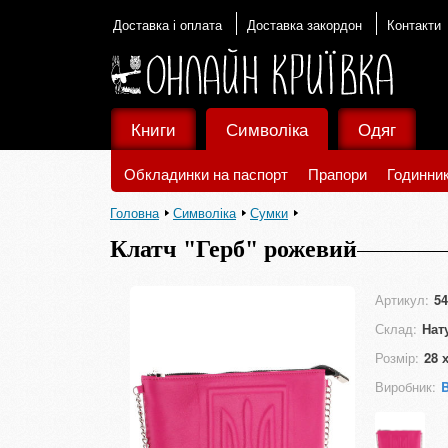
Доставка і оплата
Доставка закордон
Контакти
Книги
Символіка
Одяг
Обкладинки на паспорт
Прапори
Годинни
Головна
Символіка
Сумки
Клатч "Герб" рожевий
Артикул:
54
Склад:
Нат
Розмір:
28 
Виробник:
B