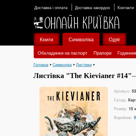
Доставка і оплата
Доставка закордон
Контакти
Книги
Символіка
Одяг
Обкладинки на паспорт
Прапори
Годинни
Головна
Символіка
Листівки
Листівка "The Kievianer #14"
Артикул:
53
Склад:
Кар
Розмір:
15 
Виробник:
B