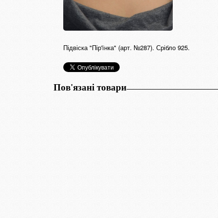
Підвіска "Пір'їнка" (арт. №287). Срібло 925.
Пов'язані товари