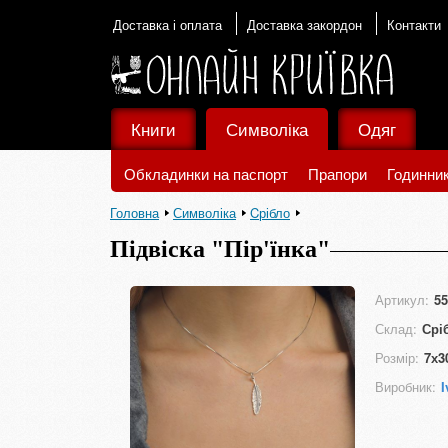
Доставка і оплата
Доставка закордон
Контакти
Книги
Символіка
Одяг
Обкладинки на паспорт
Прапори
Годинни
Головна
Символіка
Cрібло
Підвіска "Пір'їнка"
Артикул:
55
Склад:
Срі
Розмір:
7х3
Виробник:
I