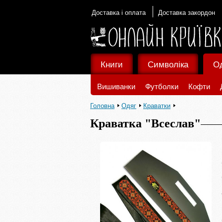
Доставка і оплата
Доставка закордон
Книги
Символіка
О
Вишиванки
Футболки
Кофти
Головна
Одяг
Краватки
Краватка "Всеслав"