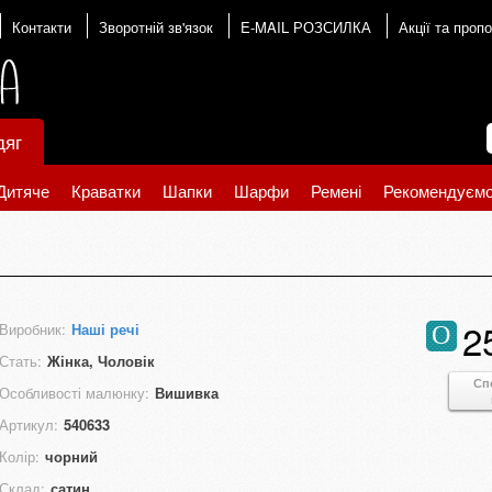
Контакти
Зворотній зв'язок
E-MAIL РОЗСИЛКА
Акції та пропо
дяг
Дитяче
Краватки
Шапки
Шарфи
Ремені
Рекомендуєм
2
Виробник:
Наші речі
О
Стать:
Жінка, Чоловік
Сп
Особливості малюнку:
Вишивка
Артикул:
540633
Колір:
чорний
Склад:
сатин