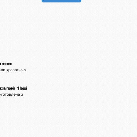
я жінок
ька краватка з
компанії "Наші
иготовлена з