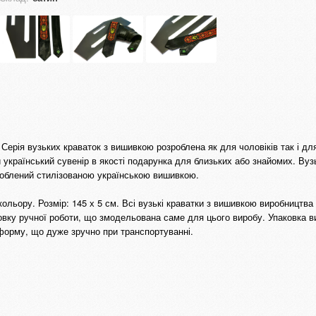
Серія вузьких краваток з вишивкою розроблена як для чоловіків так і дл
ий український сувенір в якості подарунка для близьких або знайомих. Вуз
доблений стилізованою українською вишивкою.
ольору. Розмір: 145 х 5 см. Всі вузькі краватки з вишивкою виробництва 
ковку ручної роботи, що змодельована саме для цього виробу. Упаковка в
форму, що дуже зручно при транспортуванні.