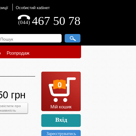
зиції
Особистий кабінет
467 50 78
(044)
о
Розпродаж
0
50 грн
Мій кошик
овістити про
наявність
Вхід
Зареєструватись