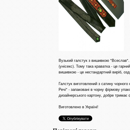
Вузький галстук з вишивкою "Всеслав". 
(унісекс). Тому така краватка - це гарн
вишивкою - це нестандартний виріб, оз
Галстук виготовлений з сатину чорного к
Речі" - запаковані в чорну фірмову упа
дизайнерського картону, добре тримає 
Виготовлено в Україні!