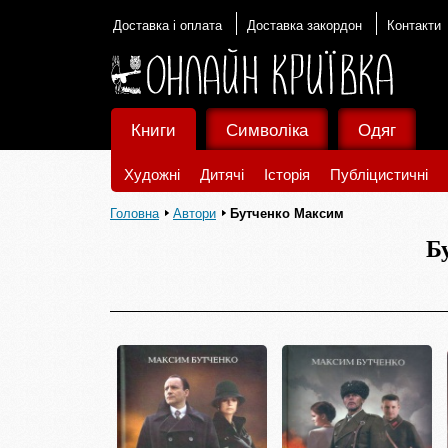
Доставка і оплата
Доставка закордон
Контакти
Книги
Символіка
Одяг
Художні
Дитячі
Історія
Публіцистичні
Головна
Автори
Бутченко Максим
Б