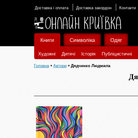
Доставка і оплата
Доставка закордон
Контакти
Книги
Символіка
Одяг
Художні
Дитячі
Історія
Публіцистичні
Головна
Автори
Дядченко Людмила
Дя