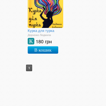
Курка для турка
Дядченко Людмила
180 грн
К
В кошик
1