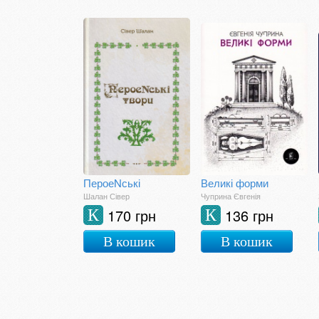
ПероеNські
Великі форми
Шалан Сівер
Чуприна Євгенія
170 грн
136 грн
К
К
В кошик
В кошик