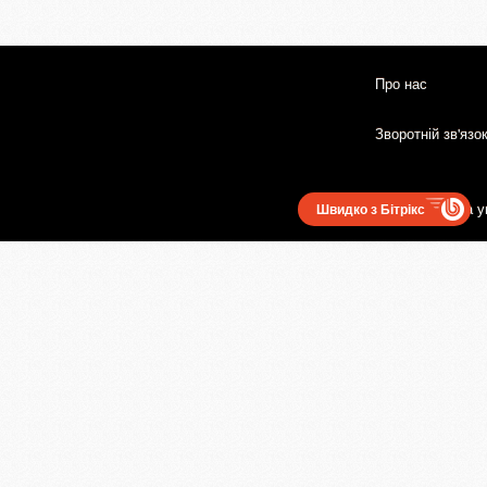
Про нас
Зворотній зв'язо
Користувацька у
Швидко з Бітрікс