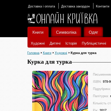
Доставка і оплата
Доставка закордон
Контакти
Книги
Символіка
Одяг
Художні
Дитячі
Історія
Публіцистичні
Головна
Книги
Художні
Курка для турка
Курка для турка
Письменник
ISBN:
978-9
Підрубрика:
Палітурка:
Кількість ст
Рік:
2017