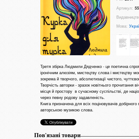
Артикул:
55
Видавництв
Мова:
Укра
Третя збірка Людмили Дядченко - це поетична спроба
іронічним алюзіям, мистецтву слова і мистецтву мов
зокрема й творчого, абсолютизації чистого, чуттєво
Творчість авторки - зразок новітнього прочитання ві
місця й простору в сучасному суспільстві, де наці
через певну родову задавленість.
Книга призначена для всіх поціновувачів добірного
авторською музикою слова.
Пов'язані товари