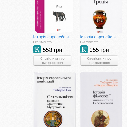
Історія європейської цивілізації. Рим
Історія європейської цивілізації. Греція
Еко Умберто
Еко Умберто
553 грн
955 грн
К
К
Сповістити про
Сповістити про
надходження
надходження