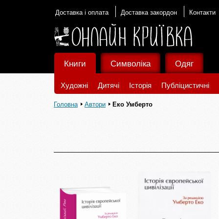
Доставка і оплата
Доставка закордон
Контакти
Книги
Символіка
Одяг
Художні
Дитячі
Історія
Публіцистичні
Головна
Автори
Еко Умберто