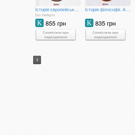
Історія європейської цивілізації. Середньовіччя. Варвари. Християни. Мусульмани
Історія філософії. Античність та Середньовіччя
Еко Умберто
855 грн
835 грн
К
К
Сповістити про
Сповістити про
надходження
надходження
1