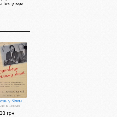
и. Все це веде
Науковець у білому домі
ський Б. Джордж
00 грн