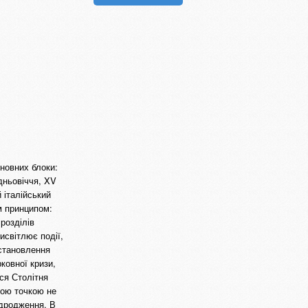
сновних блоки:
дньовіччя, XV
 італійський
м принципом:
 розділів
исвітлює події,
 становлення
ковної кризи,
ься Столітня
овою точкою не
ідродження. В