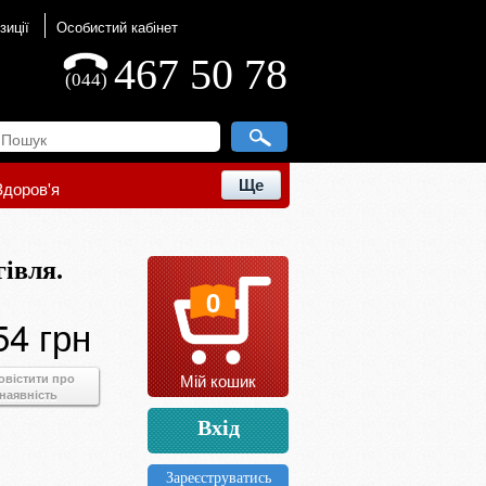
зиції
Особистий кабінет
467 50 78
(044)
Ще
Здоров'я
гівля.
0
54 грн
Мій кошик
овістити про
наявність
Вхід
Зареєструватись