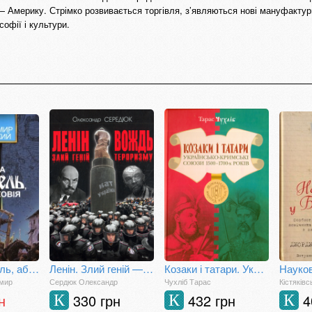
— Америку. Стрімко розвивається торгівля, з’являються нові мануфактур
софії і культури.
Країна Моксель, або Московія. Книга третя
Ленін. Злий геній — вождь тероризму: Науково-історичне дослідження
Козаки і татари. Українсько-кримські союзи 1500–1700-х років
имир
Сердюк Олександр
Чухліб Тарас
Кістяків
н
330 грн
432 грн
4
К
К
К