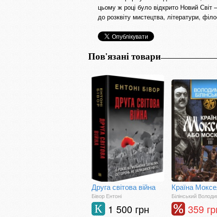
цьому ж році було відкрито Новий Світ 
до розквіту мистецтва, літератури, філо
Пов'язані товари
Друга світова війна
Бівор Ентоні
Білінський Волод
1 500 грн
359 гр
К