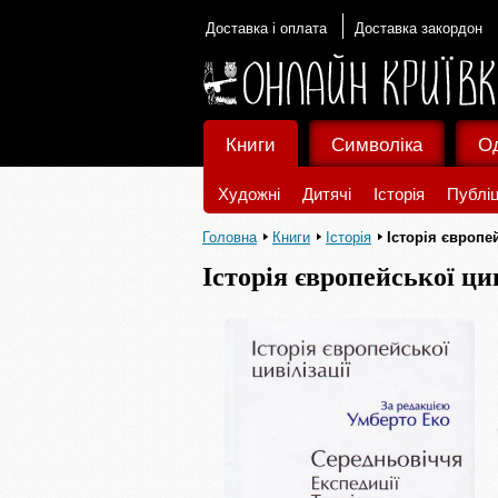
Доставка і оплата
Доставка закордон
Книги
Символіка
О
Художні
Дитячі
Історія
Публіц
Головна
Книги
Історія
Історія європей
Історія європейської цив
Утопії