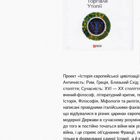
Проект «Історія європейської цивілізаці
Античність: Рим, Греція, Близький Схід
століття; Сучасність: XVI — XХ столітт
вчений-філософ, літературний критик,
Історія, Філософія, Міфологія та релігія
написані провідними італійськими фахівц
що відбувалися в різних царинах європе
модерної Держави в сучасному розумінні
до того ж постійно точаться війни між 
війна, і це сприяє об’єднанню Франції, 
тільки в формуванні єдиної Іспанії, а 