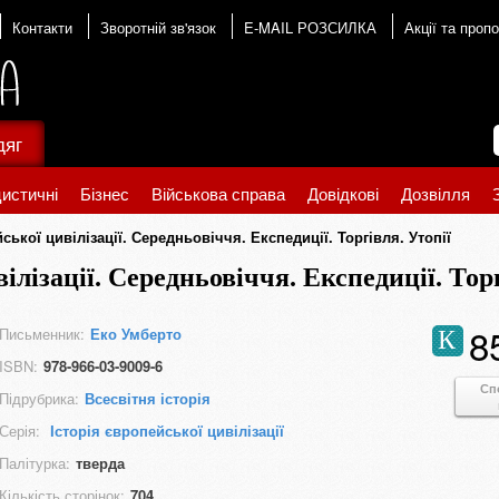
Контакти
Зворотній зв'язок
E-MAIL РОЗСИЛКА
Акції та пропо
дяг
истичні
Бізнес
Військова справа
Довідкові
Дозвілля
ської цивілізації. Середньовіччя. Експедиції. Торгівля. Утопії
ілізації. Середньовіччя. Експедиції. Тор
8
Письменник:
Еко Умберто
К
ISBN:
978-966-03-9009-6
Сп
Підрубрика:
Всесвітня історія
Серія:
Історія європейської цивілізації
Палітурка:
тверда
Кількість сторінок:
704