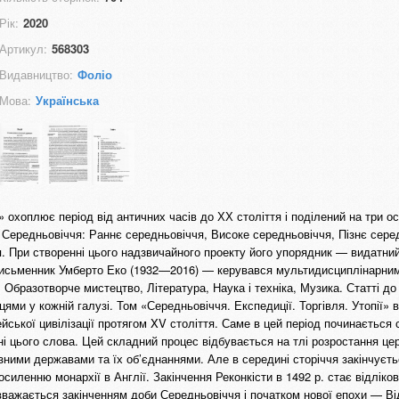
Рік:
2020
Артикул:
568303
Видавництво:
Фоліо
Мова:
Українська
ї» охоплює період від античних часів до ХХ століття і поділений на три о
; Середньовіччя: Раннє середньовіччя, Високе середньовіччя, Пізнє сере
я. При створенні цього надзвичайного проекту його упорядник — видатний
 письменник Умберто Еко (1932—2016) — керувався мультидисциплінарни
, Образотворче мистецтво, Література, Наука і техніка, Музика. Статті до
ями у кожній галузі. Том «Середньовіччя. Експедиції. Торгівля. Утопії» в
йської цивілізації протягом XV століття. Саме в цей період починається
 цього слова. Цей складний процес відбувається на тлі розростання цер
різними державами та їх об’єднаннями. Але в середині сторіччя закінчуєт
посиленню монархії в Англії. Закінчення Реконкісти в 1492 р. стає відлік
й вважається закінченням доби Середньовіччя і початком нової епохи — В