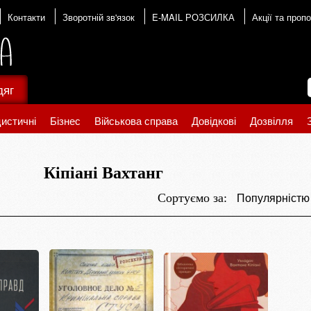
Контакти
Зворотній зв'язок
E-MAIL РОЗСИЛКА
Акції та пропо
дяг
истичні
Бізнес
Військова справа
Довідкові
Дозвілля
Кіпіані Вахтанг
Популярніст
Сортуємо за: