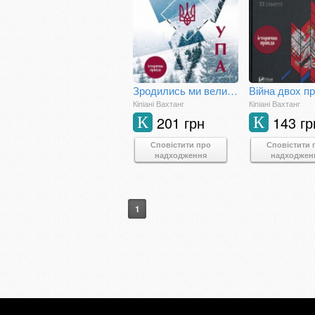
Зродились ми великої години. ОУН і УПА. Історична правда
Кіпіані Вахтанг
Кіпіані Вахтанг
201 грн
143 гр
К
К
Сповістити про
Сповістити 
надходження
надходжен
1