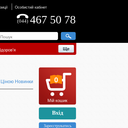
зиції
Особистий кабінет
467 50 78
(044)
Ще
Здоров'я
0
ю
Ціною
Новинки
Мій кошик
Вхід
Зареєструватись