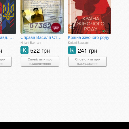
Війна двох правд. Поляки та українці у кривавому ХХ столітті
Справа Василя Стуса. Збірка документів з архіву колишнього КДБ УРСР
Країна жіночого роду
Кіпіані Вахтанг
Кіпіані Вахтанг
н
522 грн
241 грн
К
К
про
Сповістити про
Сповістити про
ня
надходження
надходження