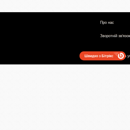
Про нас
Зворотній зв'язо
Користувацька у
Швидко з Бітрікс