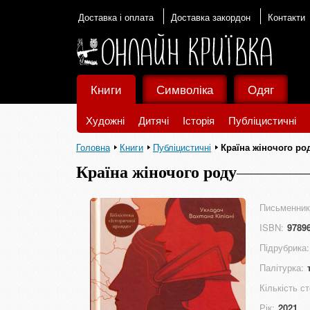
Доставка і оплата
Доставка закордон
Контакти
Книги
Символіка
Одяг
Художні
Дитячі
Історія
Публіцистичні
Головна
Книги
Публіцистичні
Країна жіночого ро
Країна жіночого роду
Письменник
ISBN:
9789
Підрубрика:
Палітурка:
Кількість ст
Рік:
2021