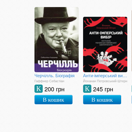
Черчілль. Біографія
Анти-імперський вибір. Постання українсько-єврейської ідентичности
Гаффнер Себастіан
Йоханан Петровський-Штерн
200 грн
245 грн
К
К
В кошик
В кошик