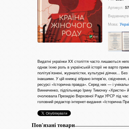
Артикул:
57
Видавництв
Мова:
Укра
Видатні українки XX століття часто лишаються неп
однак їхню роль в українській історії не варто при
політув’язнені, журналістки, культурні діячки… Бе
інакшими. У цій книжці зібрано інтерв’ю, свідчення,
ресурсі «Історична правда». Серед них — і унікальн
Винниченко, підпільницю Ірину Тимочку «Христю» й
очолювала Президію Верховної Ради УРСР під час а
головний редактор інтернет-видання «Історична Пр
Пов'язані товари