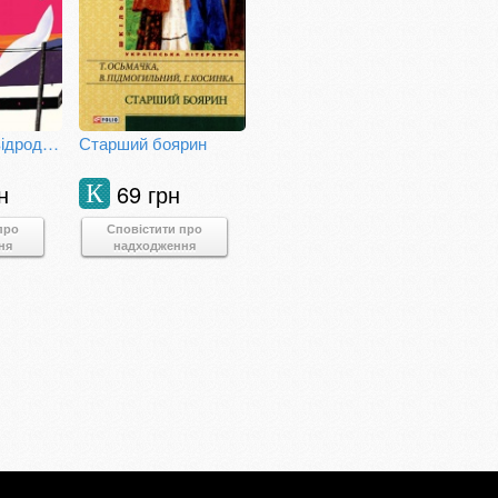
Розстріляне відродження
Старший боярин
н
69 грн
К
про
Сповістити про
ня
надходження