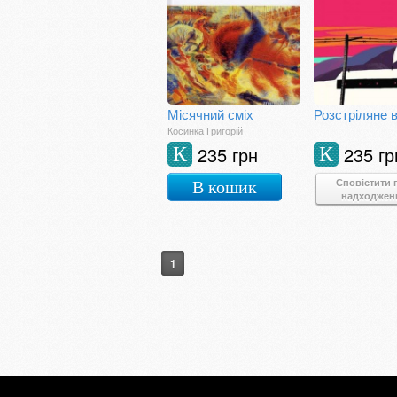
Місячний сміх
Косинка Григорій
235 грн
235 гр
К
К
Сповістити 
В кошик
надходжен
1