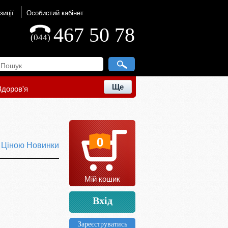
зиції
Особистий кабінет
467 50 78
(044)
Ще
Здоров'я
0
ю
Ціною
Новинки
Мій кошик
Вхід
Зареєструватись