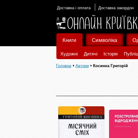
Доставка і оплата
Доставка закордон
Книги
Символіка
О
Художні
Дитячі
Історія
Публіц
Головна
Автори
Косинка Григорій