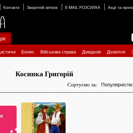
Контакти
Зворотній зв'язок
E-MAIL РОЗСИЛКА
Акції та пропо
дяг
истичні
Бізнес
Військова справа
Довідкові
Дозвілля
Косинка Григорій
Популярніст
Сортуємо за: