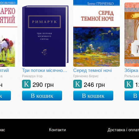
ятий
Три потоки місячного світла
Серед темної ночі
Збірка
са
Римарук Ігор
Грінченко Борис
Рильськ
н
290 грн
246 грн
1
К
К
К
к
В кошик
В кошик
В
нас
Контакти
Доставка і опла