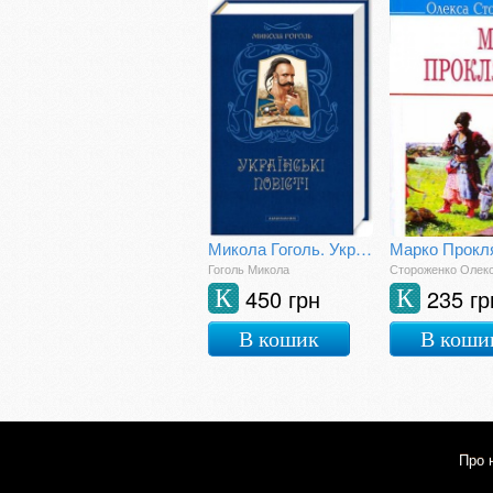
Микола Гоголь. Українські повісті
Марко Прокл
Гоголь Микола
Стороженко Олек
450 грн
235 гр
К
К
В кошик
В коши
Про 