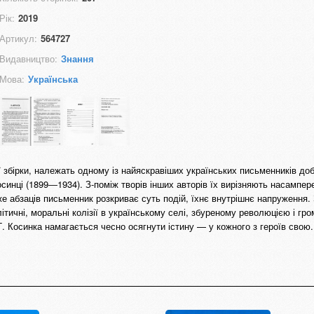
Рік:
2019
Артикул:
564727
Видавництво:
Знання
Мова:
Українська
ї збірки, належать одному із найяскравіших українських письменників до
синці (1899―1934). З-поміж творів інших авторів їх вирізняють насампере
же абзаців письменник розкриває суть подій, їхнє внутрішнє напруження
олітичні, моральні колізії в українському селі, збуреному революцією і г
Г. Косинка намагається чесно осягнути істину — у кожного з героїв свою.