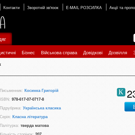
Контакти
Зворотній зв'язок
E-MAIL РОЗСИЛКА
Акції та пропо
дяг
истичні
Бізнес
Військова справа
Довідкові
Дозвілля
х
2
Письменник:
Косинка Григорій
К
ISBN:
978-617-07-0717-8
Підрубрика:
Українська класика
Серія:
Класна література
Палітурка:
тверда матова
Кількість сторінок:
207