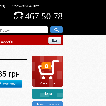
зиції
Особистий кабінет
467 50 78
(044)
Ще
Здоров'я
0
35 грн
Мій кошик
В кошик
Вхід
Зареєструватись