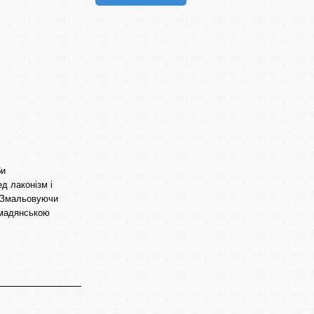
би
д лаконізм і
. Змальовуючи
ромадянською