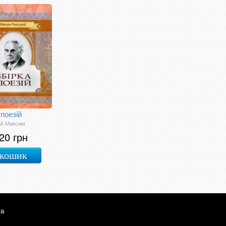
 поезій
ий Максим
20 грн
 кошик
та