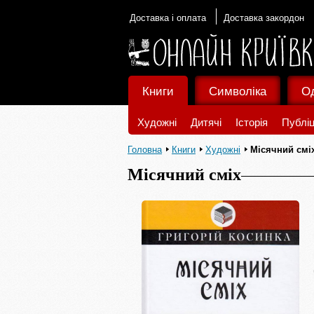
Доставка і оплата
Доставка закордон
Книги
Символіка
О
Художні
Дитячі
Історія
Публіц
Головна
Книги
Художні
Місячний смі
Місячний сміх