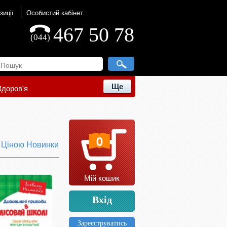
зиції
Особистий кабінет
467 50 78
(044)
Ще
Здоров'я
0
ю
Ціною
Новинки
Мій кошик
Вхід
Зареєструватись