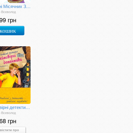
В Країні Місячних Зайчиків
о Всеволод
99 грн
 кошик
Неймовірні детективи. Частина 3
о Всеволод
68 грн
вістити про