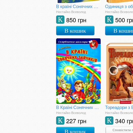
В країні Сонячних Зайчиків
Одиниця з о
Нестайко Всеволод
Нестайко Всевол
850 грн
500 гр
К
К
В кошик
В коши
В Країні Сонячних Зайчиків
Нестайко Всеволод
Нестайко Всевол
227 грн
340 гр
К
К
Сповістити 
В кошик