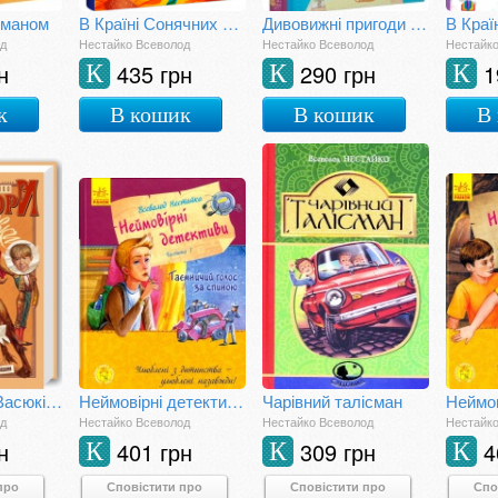
бманом
В Країні Сонячних Зайчиків
Дивовижні пригоди в лісовій школі. Сонце серед ночі
од
Нестайко Всеволод
Нестайко Всеволод
Нестайк
н
435 грн
290 грн
1
К
К
К
к
В кошик
В кошик
В
Тореадори з Васюківки
Неймовірні детективи. Частина 1
Чарівний талісман
од
Нестайко Всеволод
Нестайко Всеволод
Нестайк
н
401 грн
309 грн
4
К
К
К
про
Сповістити про
Сповістити про
Спо