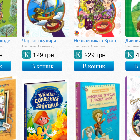
Найновіші пригоди їжачка Колька Колючки та зайчика
Чарівні окуляри
Незнайомка з Країни Сонячних Зайчиків
од
Нестайко Всеволод
Нестайко Всеволод
Нестайк
н
129 грн
229 грн
4
К
К
К
к
В кошик
В кошик
В