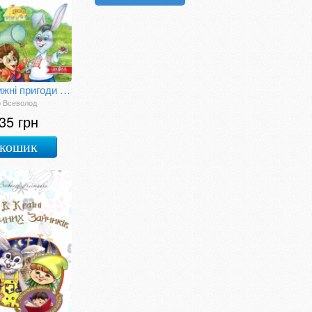
Дивовижні пригоди в лісовій школі. Сонце серед ночі. Пригоди в Павутинії
о Всеволод
35 грн
 кошик