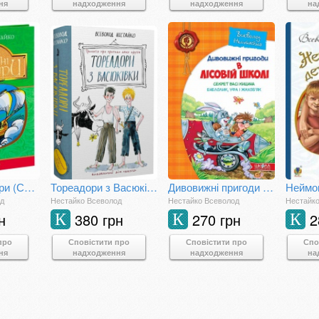
ня
надходження
надходження
на
Чарівні окуляри (Світовид)
Тореадори з Васюківки
Дивовижні пригоди в лісовій школі. Секрет Васі Кицина. Енелолик, Уфа і Жахоб'як
Неймов
од
Нестайко Всеволод
Нестайко Всеволод
Нестайк
н
380 грн
270 грн
2
К
К
К
про
Сповістити про
Сповістити про
Спо
ня
надходження
надходження
на