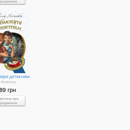
дходження
ірні детективи
о Всеволод
89 грн
вістити про
дходження