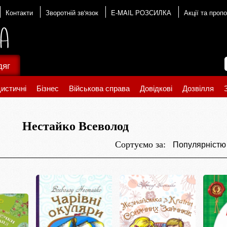
Контакти
Зворотній зв'язок
E-MAIL РОЗСИЛКА
Акції та пропо
дяг
истичні
Бізнес
Військова справа
Довідкові
Дозвілля
Нестайко Всеволод
Популярніст
Сортуємо за: