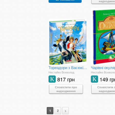
надходжен
Тореадори з Васюківки. Велике ілюстроване видання. Книга перша
Нестайко Всеволод
Нестайко Всевол
817 грн
149 гр
К
К
Сповістити про
Сповістити 
надходження
надходжен
1
2
>