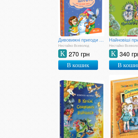
Дивовижні пригоди в лісовій школі. Загадковий Яшка. Сонячний зайчик і Сонячний вовк
Нестайко Всеволод
Нестайко Всевол
270 грн
340 гр
К
К
В кошик
В коши