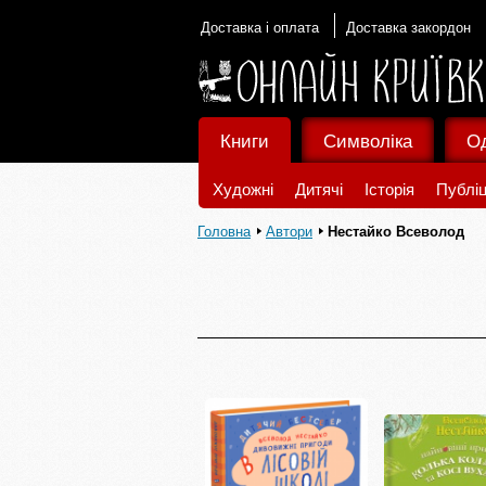
Доставка і оплата
Доставка закордон
Книги
Символіка
О
Художні
Дитячі
Історія
Публіц
Головна
Автори
Нестайко Всеволод