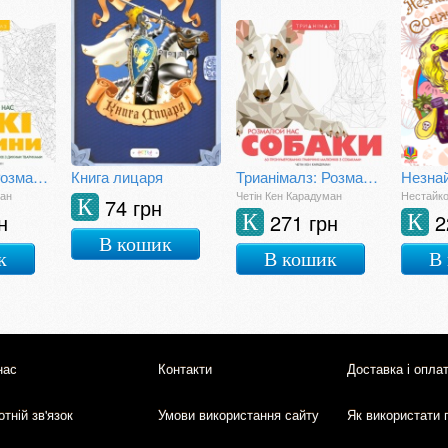
Трианімалз: Розмалюй нас. Дикі тварини
Книга лицаря
Трианімалз: Розмалюй нас. Собаки
ман
Четін Кен Карадуман
Нестайк
74 грн
К
н
271 грн
2
К
К
В кошик
к
В кошик
В
нас
Контакти
Доставка і опла
тній зв'язок
Умови використання сайту
Як використати 