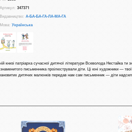
Артикул:
347371
Видавництво:
А-БА-БА-ГА-ЛА-МА-ГА
Мова:
Українська
чій книзі патріарха сучасної дитячої літератури Всеволода Нестайка ти з
 знаменитого письменника проілюстрували діти. Ці юні художники — твої
лановитих дитячих малюнків передав нам сам письменник — діти надсил