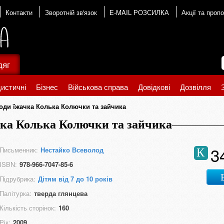
Контакти
Зворотній зв'язок
E-MAIL РОЗСИЛКА
Акції та пропо
дяг
истичні
Бізнес
Військова справа
Довідкові
Дозвілля
оди їжачка Колька Колючки та зайчика
чка Колька Колючки та зайчика
3
Письменник:
Нестайко Всеволод
К
ISBN:
978-966-7047-85-6
Підрубрика:
Дітям від 7 до 10 років
Палітурка:
тверда глянцева
Кількість сторінок:
160
Рік:
2009