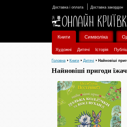
Доставка і оплата
Доставка закордон
Книги
Символіка
О
Художні
Дитячі
Історія
Публіц
Головна
Книги
Дитячі
Найновіші приг
Найновіші пригоди їжа