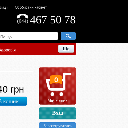
зиції
Особистий кабінет
467 50 78
(044)
Ще
Здоров'я
0
40 грн
Мій кошик
В кошик
Вхід
Зареєструватись