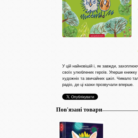
У цій найновішій і, як завжди, захоплюю
своїх улюблених героїв. Уперше книжку
художніх та звичайних шкіл. Чимало та
радіо, де ці казки прозвучали вперше.
Пов'язані товари