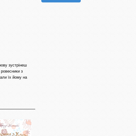
нову зустрінеш
 ровесники з
али їх йому на