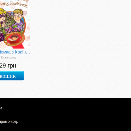
Незнайомка з Країни Сонячних Зайчиків
о Всеволод
29 грн
 кошик
та
промо-код.