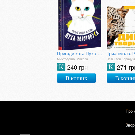
Пригоди кота Пуха-Золотовуса
Михтодович Микола
Четін Кен Караду
240 грн
271 гр
К
К
В кошик
В коши
Про 
Зворо