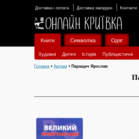
Доставка і оплата
Доставка закордон
Контакти
Книги
Символіка
Одяг
Художні
Дитячі
Історія
Публіцистичні
Головна
Автори
Паращич Ярослав
П