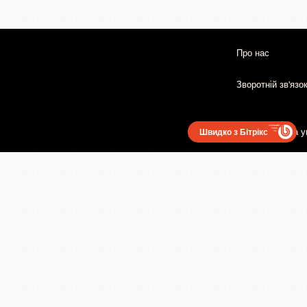
Про нас
Зворотній зв'язо
Користувацька у
Швидко з Бітрікс