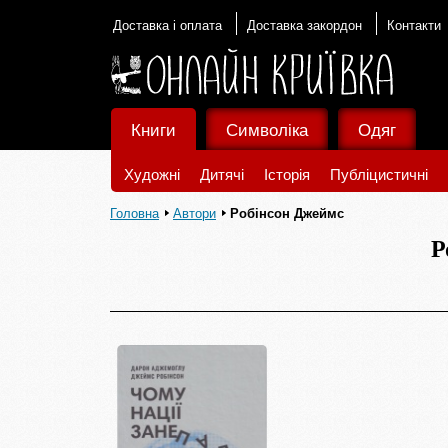
Доставка і оплата
Доставка закордон
Контакти
Книги
Символіка
Одяг
Художні
Дитячі
Історія
Публіцистичні
Головна
Автори
Робінсон Джеймс
Р