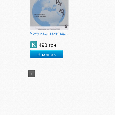
Чому нації занепадають: походження влади, багатства та бідності
490 грн
К
В кошик
1