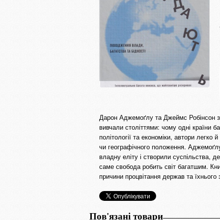
Дарон Аджемоґлу та Джеймс Робінсон зр
вивчали століттями: чому одні країни ба
політології та економіки, автори легко
чи географічного положення. Аджемоґлу 
владну еліту і створили суспільства, де
саме свобода робить світ багатшим. Кн
причини процвітання держав та їхнього 
Пов'язані товари