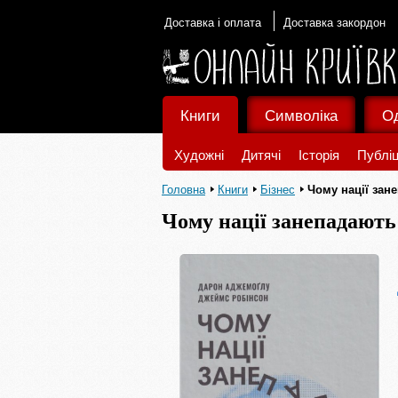
Доставка і оплата
Доставка закордон
Книги
Символіка
О
Художні
Дитячі
Історія
Публіц
Головна
Книги
Бізнес
Чому нації зан
Чому нації занепадають: