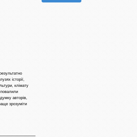
результатно
узях історії,
льтури, клімату
и повалили
 думку авторів,
раще зрозуміти