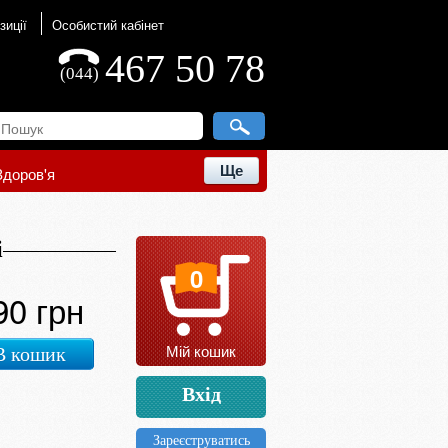
зиції
Особистий кабінет
467 50 78
(044)
Ще
Здоров'я
і
0
90 грн
Мій кошик
В кошик
Вхід
Зареєструватись