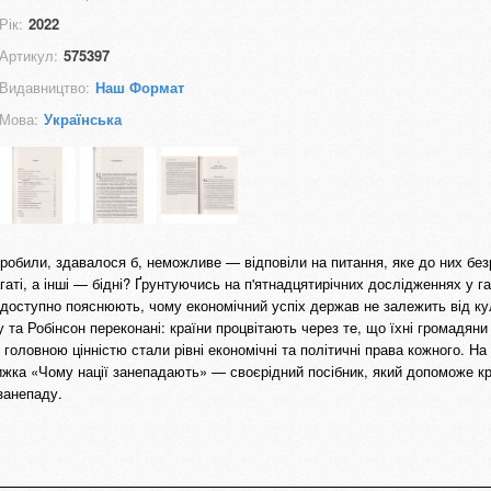
Рік:
2022
Артикул:
575397
Видавництво:
Наш Формат
Мова:
Українська
обили, здавалося б, неможливе — відповіли на питання, яке до них без
гаті, а інші — бідні? Ґрунтуючись на п'ятнадцятирічних дослідженнях у гал
 й доступно пояснюють, чому економічний успіх держав не залежить від ку
та Робінсон переконані: країни процвітають через те, що їхні громадян
 головною цінністю стали рівні економічні та політичні права кожного. На
ижка «Чому нації занепадають» — своєрідний посібник, який допоможе к
занепаду.