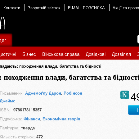
Контакти
Зворотній зв'язок
E-MAIL РОЗСИЛКА
Акції та пропо
дяг
истичні
Бізнес
Військова справа
Довідкові
Дозвілля
епадають: походження влади, багатства та бідності
 походження влади, багатства та бідност
4
Письменник:
Аджемоґлу Дарон
,
Робінсон
К
Джеймс
ISBN:
9786178115357
Підрубрика:
Фінанси
,
Економічна теорія
Палітурка:
тверда
Кількість сторінок:
472