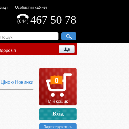
зиції
Особистий кабінет
467 50 78
(044)
Ще
Здоров'я
0
ю
Ціною
Новинки
Мій кошик
Вхід
Зареєструватись