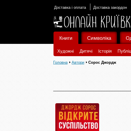
Доставка і оплата
Доставка закордон
Книги
Символіка
О
Художні
Дитячі
Історія
Публіц
Головна
Автори
Сорос Джордж