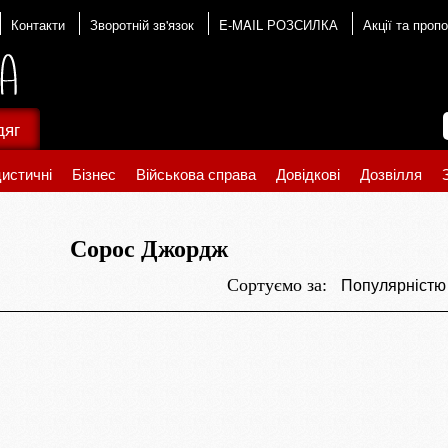
Контакти
Зворотній зв'язок
E-MAIL РОЗСИЛКА
Акції та пропо
дяг
истичні
Бізнес
Військова справа
Довідкові
Дозвілля
Сорос Джордж
Популярніст
Сортуємо за: