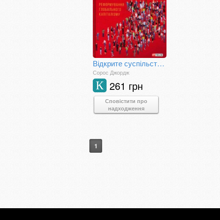
Відкрите суспільство. Реформування глобального капіталізму
Сорос Джордж
261 грн
К
Сповістити про
надходження
1