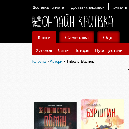
Доставка і оплата
Доставка закордон
Контакти
Книги
Символіка
Одяг
Художні
Дитячі
Історія
Публіцистичні
Головна
Автори
Тибель Василь