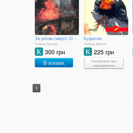
За рогом смерті. Обмін
Бурштин
Тибель Василь
Тибель Василь
300 грн
225 грн
К
К
Сповістити про
В кошик
надходження
1