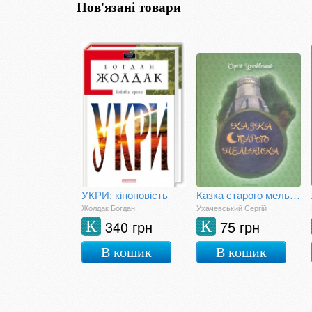
Пов'язані товари
УКРИ: кіноповість
Казка старого мельника
Жолдак Богдан
Ухачевський Сергій
340 грн
75 грн
К
К
В кошик
В кошик