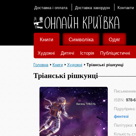
Доставка і оплата
Доставка закордон
Контакти
Книги
Символіка
Одяг
Художні
Дитячі
Історія
Публіцистичні
Головна
Книги
Художні
Тріанські рішкунці
Тріанські рішкунці
Письменник
ISBN:
978-6
Підрубрика:
фентезі
Палітурка:
Кількість ст