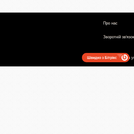
Про нас
Зворотній зв'язо
Користувацька у
Швидко з Бітрікс