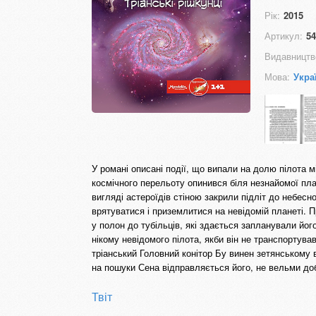
Рік:
2015
Артикул:
54
Видавництв
Мова:
Укра
У романі описані події, що випали на долю пілота м
космічного перельоту опинився біля незнайомої пл
вигляді астероїдів стіною закрили підліт до небесн
врятуватися і приземлитися на невідомій планеті. 
у полон до тубільців, які здається запланували його
нікому невідомого пілота, якби він не транспортув
тріанський Головний конітор Бу винен зетянському 
на пошуки Сена відправляється його, не вельми доб
Твіт