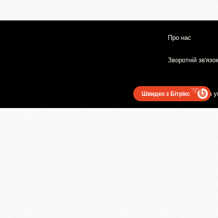
Про нас
Зворотній зв'язо
Користувацька у
Швидко з Бітрікс