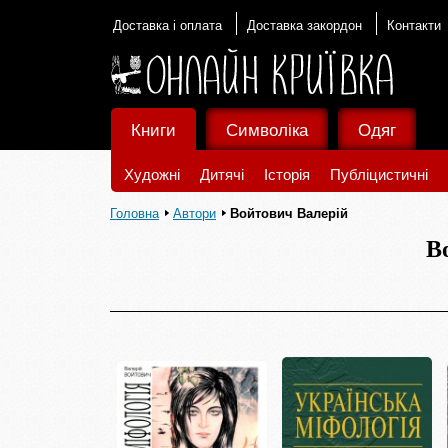
Доставка і оплата
Доставка закордон
Контакти
Книги
Символіка
Одяг
Художні
Дитячі
Історія
Публіцистичні
Головна
Автори
Войтович Валерій
В