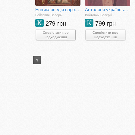
Енциклопедія народних вірувань
Антологія українського міфу: Потойбіччя. Том 3
Войтович Валерій
Войтович Валерій
279 грн
799 грн
К
К
Сповістити про
Сповістити про
надходження
надходження
1