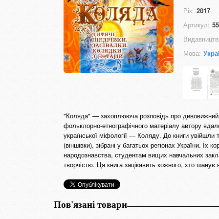
Рік:
2017
Артикул:
55
Видавництв
Мова:
Укра
"Коляда" — захоплююча розповідь про дивовижний с
фольклорно-етнографічного матеріалу автору вдало
української міфології — Коляду. До книги увійшли 
(віншівки), зібрані у багатьох регіонах України. Їх
народознавства, студентам вищих навчальних закла
творчістю. Ця книга зацікавить кожного, хто шанує 
Пов'язані товари