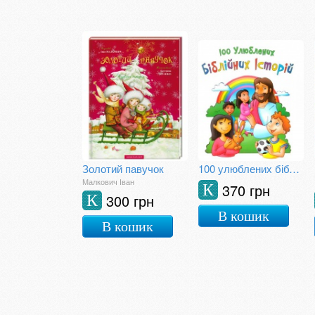
Золотий павучок
100 улюблених біблійних історій
Малкович Іван
370 грн
К
300 грн
К
В кошик
В кошик