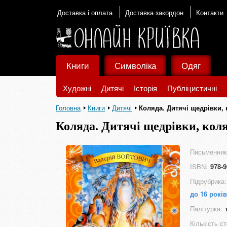
Доставка і оплата
Доставка закордон
Контакти
Книги
Символіка
Одяг
Художні
Дитячі
Історія
Публіцистичні
Головна
Книги
Дитячі
Коляда. Дитячі щедрівки, 
Коляда. Дитячі щедрівки, коля
Письменник
ISBN:
978-9
Підрубрика:
до 16 років
Палітурка:
Кількість ст