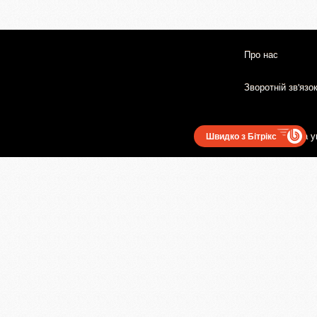
Про нас
Зворотній зв'язо
Користувацька у
Швидко з Бітрікс