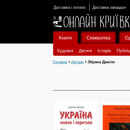
Доставка і оплата
Доставка закордон
Книги
Символіка
О
Художні
Дитячі
Історія
Публіц
Головна
Автори
Збрана Даніло