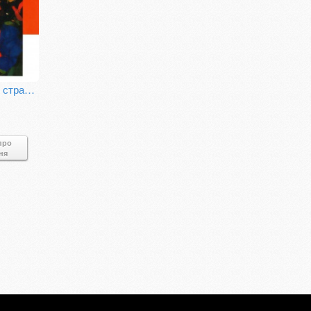
Ідеалом було страхіття. Ленінізм і студентська боротьба за волю в країнах Східної Європи
про
ня