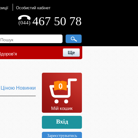
зиції
Особистий кабінет
467 50 78
(044)
Ще
Здоров'я
0
ю
Ціною
Новинки
Мій кошик
Вхід
Зареєструватись