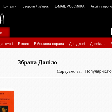
Контакти
Зворотній зв'язок
E-MAIL РОЗСИЛКА
Акції та пропо
дяг
истичні
Бізнес
Військова справа
Довідкові
Дозвілля
Збрана Даніло
Популярніст
Сортуємо за: