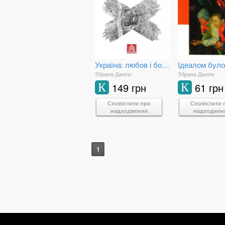
Україна: любов і боротьба
Збрана Даніло
Збрана Даніло
149 грн
61 грн
К
К
Сповістити про
Сповістити 
надходження
надходжен
1