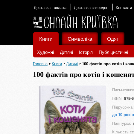
Доставка і оплата
Доставка закордон
Контакти
Книги
Символіка
Одяг
Художні
Дитячі
Історія
Публіцистичні
Головна
Книги
Дитячі
100 фактів про котів і кош
100 фактів про котів і кошеня
Письменник
ISBN:
978-6
Підрубрика:
до 10 років
Палітурка:
Кількість ст