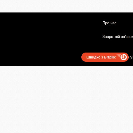
Про нас
Зворотній зв'язо
Користувацька у
Швидко з Бітрікс