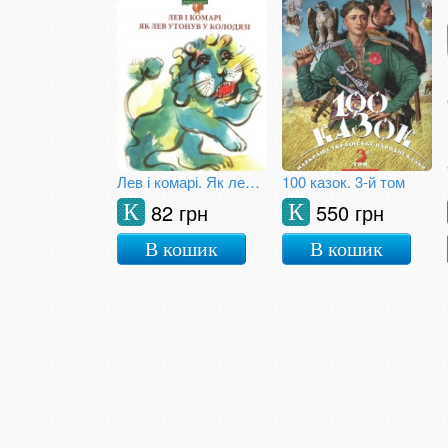
Лев і комарі. Як лев утонув у колодязі
100 казок. 3-й том
82 грн
550 грн
К
К
В кошик
В кошик