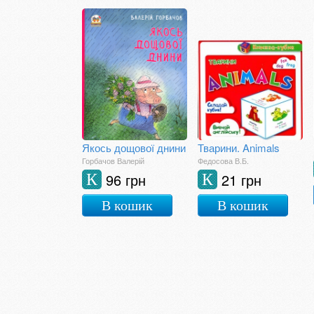
Якось дощової днини
Тварини. Animals
Горбачов Валерій
Федосова В.Б.
96 грн
21 грн
К
К
В кошик
В кошик