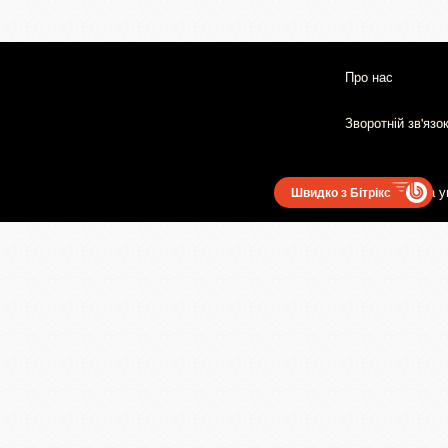
Про нас
Зворотній зв'язо
Користувацька у
Швидко з Бітрікс