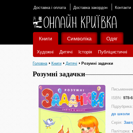
Доставка і оплата
Доставка закордон
Контакти
Книги
Символіка
Одяг
Художні
Дитячі
Історія
Публіцистичні
Головна
Книги
Дитячі
Розумні задачки
Розумні задачки
Письменник
ISBN:
978-6
Підрубрика:
до школи
Серія:
Завт
Палітурка: