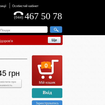
зиції
Особистий кабінет
467 50 78
(044)
Ще
Здоров'я
0
45 грн
Мій кошик
овістити про
наявність
Вхід
Зареєструватись