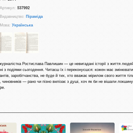
Артикул:
537992
Видавництво:
Піраміда
Мова:
Українська
 журналістка Ростислава Павлишин — це невигадані історії з життя люде
язані з подіями сьогодення. Читаєш їх і переконуєшся: кожен має змінювати
рантів, заробітчанства, не буде й тих, хто вважає мірилом свого життя тіл
 чиновників — рано чи пізно вилізає з душі, хоч як би не вішали локшину
ре.