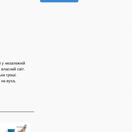
й у незалежній
 власний світ.
ьки гроші.
 на вуха,