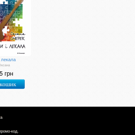
і лекала
Оксана
5 грн
 кошик
та
промо-код.