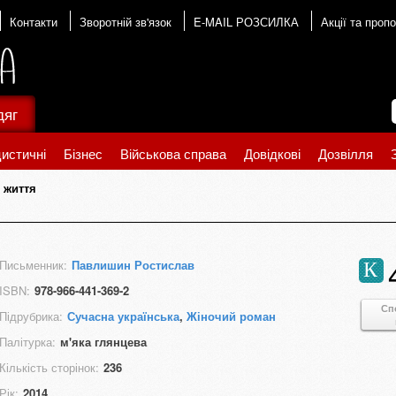
Контакти
Зворотній зв'язок
E-MAIL РОЗСИЛКА
Акції та пропо
дяг
истичні
Бізнес
Військова справа
Довідкові
Дозвілля
о життя
Письменник:
Павлишин Ростислав
К
ISBN:
978-966-441-369-2
Сп
Підрубрика:
Сучасна українська
,
Жіночий роман
Палітурка:
м'яка глянцева
Кількість сторінок:
236
Рік:
2014