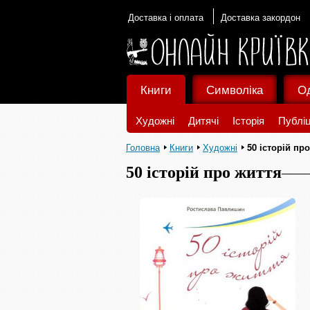
Доставка і оплата
Доставка закордон
Книги
Символіка
О
Художні
Дитячі
Історія
Публіц
Головна
Книги
Художні
50 історій пр
50 історій про життя