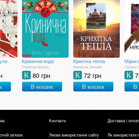
кули
Кринична вода
Крихітка тепла
Мірки 
Горбатюк Василь
Филипчук Зиновій
Смерек 
н
80 грн
72 грн
7
К
К
К
к
В кошик
В кошик
В
нас
Контакти
Доставка і опла
тній зв'язок
Умови використання сайту
Як використати 