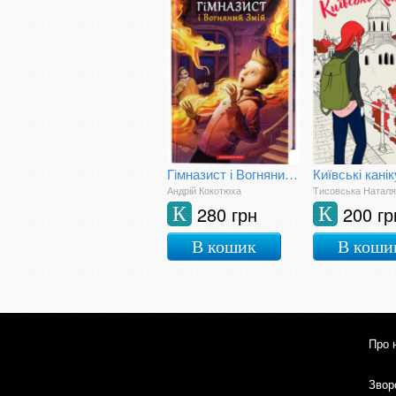
Гімназист і Вогняний Змій
Київські кані
Андрій Кокотюха
Тисовська Наталя
280 грн
200 гр
К
К
В кошик
В коши
Про 
Зворо