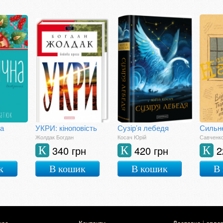
да
УКРИ: кіноповість
Сузір’я лебедя
Сильне
Жолдак Богдан
Косач Юрій
Савченко
340 грн
420 грн
2
К
К
К
к
В кошик
В кошик
В