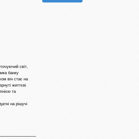
точуючий світ,
ника банку
ком він стає на
рнуті життєві
інією та
датні на рішучі