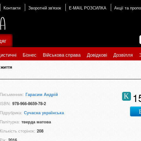
Контакти
Зворотній зв'язок
E-MAIL РОЗСИЛКА
Акції та пропо
дяг
истичні
Бізнес
Військова справа
Довідкові
Дозвілля
 життя
1
Письменник:
Гарасим Андрій
К
ISBN:
978-966-8659-78-2
Підрубрика:
Сучасна українська
Палітурка:
тверда матова
Кількість сторінок:
208
Рік:
2016