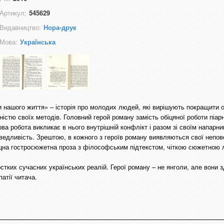
Артикул:
545629
Видавництво:
Нора-друк
Мова:
Українська
и нашого життя» – історія про молодих людей, які вирішують покращити о
стю своїх методів. Головний герой роману замість обіцяної роботи піар
ва робота викликає в нього внутрішній конфлікт і разом зі своїм напарни
ведливість. Зрештою, в кожного з героїв роману виявляються свої непове
міцна гостросюжетна проза з філософським підтекстом, чіткою сюжетною л
стких сучасних українських реалій. Герої роману – не янголи, але вони з
атії читача.