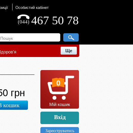
зиції
Особистий кабінет
467 50 78
(044)
Ще
Здоров'я
0
50 грн
Мій кошик
В кошик
Вхід
Зареєструватись