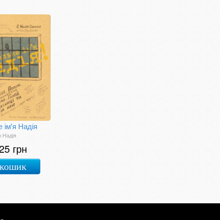
 ім'я Надія
 Надія
25 грн
 кошик