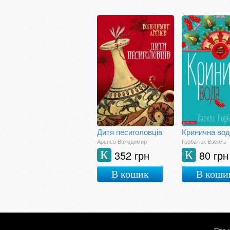
Дитя песиголовців
Кринична во
Арєнєв Володимир
Горбатюк Василь
352 грн
80 грн
К
К
В кошик
В коши