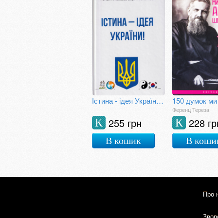
Істина - ідея України! Книга 26
Ференц Тереза
255 грн
228 гр
К
К
В кошик
В коши
Про 
Зворо