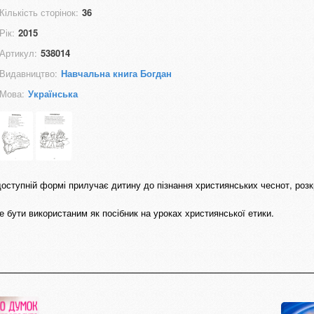
Кількість сторінок:
36
Рік:
2015
Артикул:
538014
Видавництво:
Навчальна книга Богдан
Мова:
Українська
 доступній формі прилучає дитину до пізнання християнських чеснот, роз
 бути використаним як посібник на уроках християнської етики.