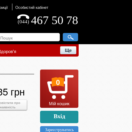
зиції
Особистий кабінет
467 50 78
(044)
Ще
Здоров'я
0
35 грн
Мій кошик
овістити про
наявність
Вхід
Зареєструватись