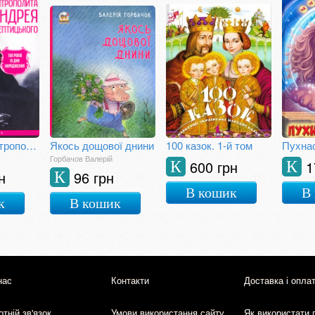
150 думок митрополита Андрея Шептицького
Якось дощової днини
100 казок. 1-й том
Пухна
Горбачов Валерій
600 грн
1
К
К
н
96 грн
К
В кошик
В
к
В кошик
нас
Контакти
Доставка і опла
тній зв'язок
Умови використання сайту
Як використати 