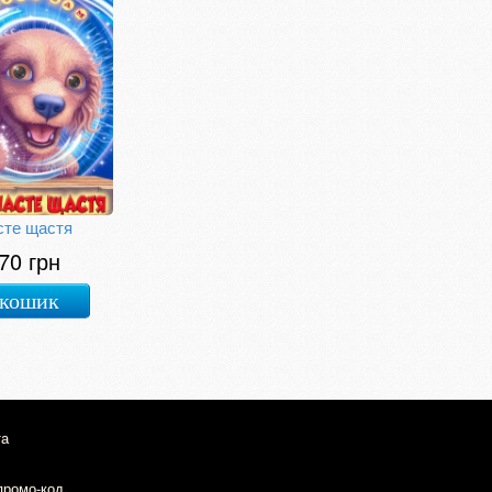
сте щастя
70 грн
 кошик
та
промо-код.