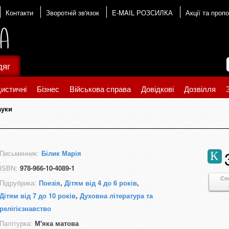
Контакти
Зворотній зв'язок
E-MAIL РОЗСИЛКА
Акції та пропо
дяг
истичні
Бізнес
Військова справа
Довідкові
Дозвілля
ауки
Письменник:
Білик Марія
К
ISBN:
978-966-10-4089-1
Сп
Підрубрика:
Поезія
,
Дітям від 4 до 6 років
,
Дітям від 7 до 10 років
,
Духовна література та
релігієзнавство
Палітурка:
М'яка матова