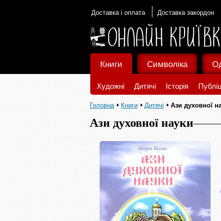
Доставка і оплата
Доставка закордон
Книги
Символіка
О
Художні
Дитячі
Історія
Публіц
Головна
Книги
Дитячі
Ази духовної н
Ази духовної науки