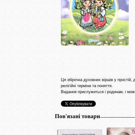
Ця збірочка духовних віршів у простій,
релігійні терміни та поняття.
Видання прислужиться і родинам, і може
Пов'язані товари