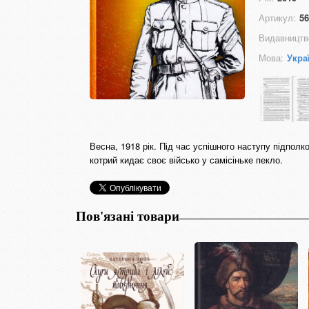
Артикул:
56
Видавництв
Мова:
Укра
Весна, 1918 рік. Під час успішного наступу підполк
котрий кидає своє військо у самісіньке пекло.
Пов'язані товари