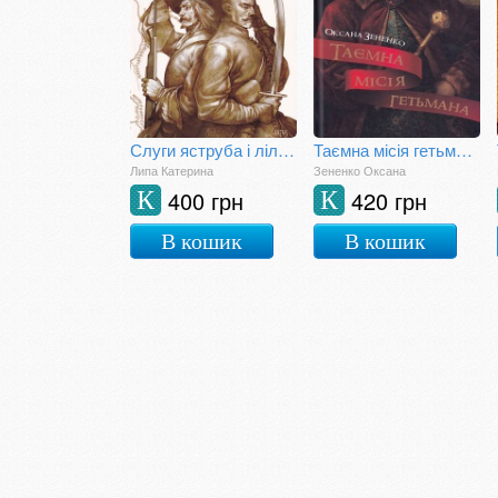
Слуги яструба і лілей: повернення
Таємна місія гетьмана
Липа Катерина
Зененко Оксана
400 грн
420 грн
К
К
В кошик
В кошик