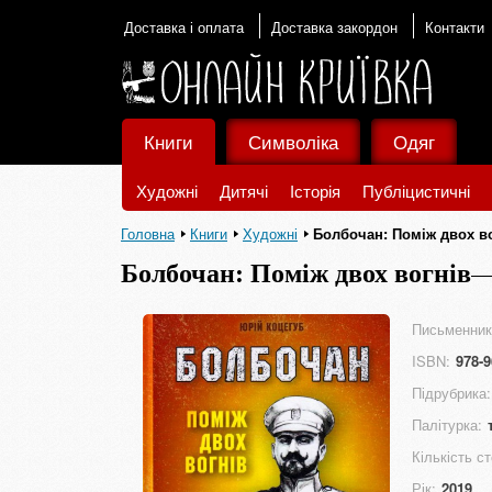
Доставка і оплата
Доставка закордон
Контакти
Книги
Символіка
Одяг
Художні
Дитячі
Історія
Публіцистичні
Головна
Книги
Художні
Болбочан: Поміж двох в
Болбочан: Поміж двох вогнів
Письменник
ISBN:
978-9
Підрубрика:
Палітурка:
Кількість ст
Рік:
2019