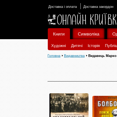
Доставка і оплата
Доставка закордон
Книги
Символіка
О
Художні
Дитячі
Історія
Публіц
Головна
Видавництва
Видавець Марко