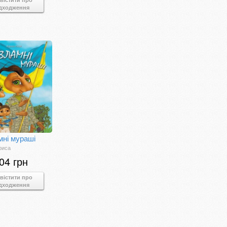
дходження
ні мураші
риса
04 грн
вістити про
дходження