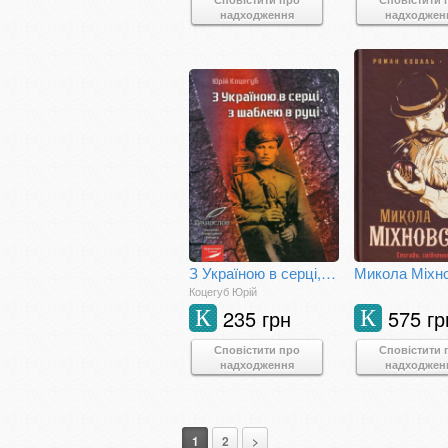
надходження
надходжен
З Україною в серці, з шаблею в руці
Коцегуб Юрій
235 грн
575 гр
К
К
Сповістити про
Сповістити 
надходження
надходжен
1
2
>