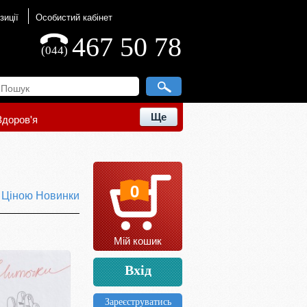
зиції
Особистий кабінет
467 50 78
(044)
Ще
Здоров'я
0
ю
Ціною
Новинки
Мій кошик
Вхід
Зареєструватись