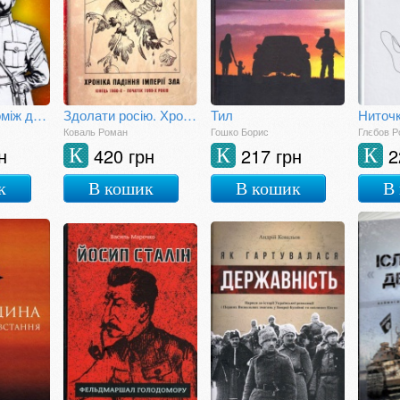
Болбочан: Поміж двох вогнів
Здолати росію. Хроніка падіння імперії зла. Кінець 1980-х – початок 1990-х років
Тил
Ниточ
Коваль Роман
Гошко Борис
Глєбов 
н
420 грн
217 грн
2
К
К
К
к
В кошик
В кошик
В