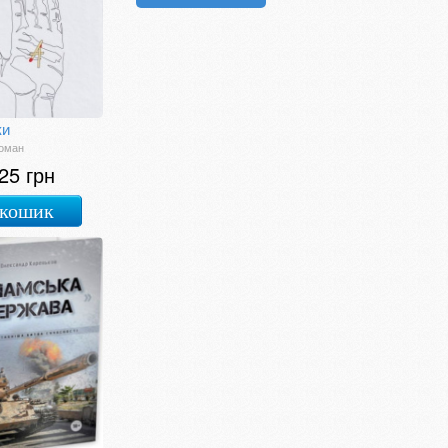
ки
Роман
25 грн
 кошик