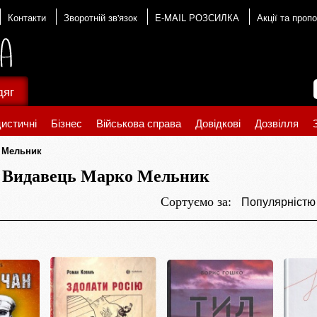
Контакти
Зворотній зв'язок
E-MAIL РОЗСИЛКА
Акції та пропо
дяг
истичні
Бізнес
Військова справа
Довідкові
Дозвілля
 Мельник
Видавець Марко Мельник
Популярніст
Сортуємо за: