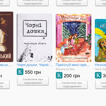
ня
надходження
надходження
на
Микола Міхновський (SVASTONE Edition)
Чорні дошки. Чернігівська область
Приготуй мені гарячого глінтвейну
Незлам
Воропаєва Ліра
Ніцой Ла
550 грн
К
н
200 грн
3
К
К
Сповістити про
про
надходження
Сповістити про
Спо
ня
надходження
на