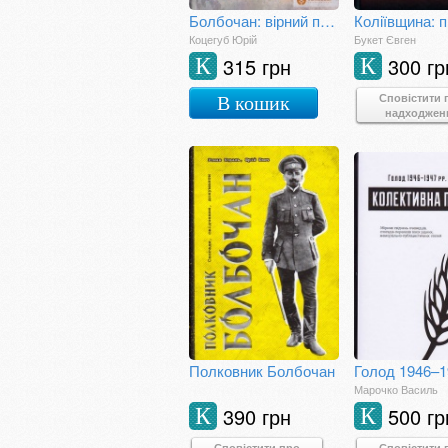
Болбочан: вірний присязі
Коцегуб Юрій
Букет Євген
315 грн
300 гр
К
К
Сповістити 
В кошик
надходжен
Полковник Болбочан
Марочко Василь
390 грн
500 гр
К
К
Сповістити про
Сповістити 