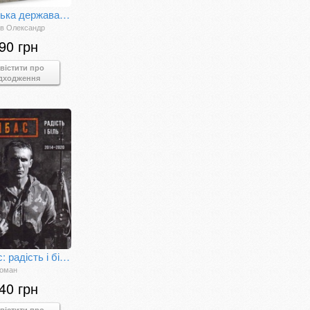
Ісламська держава: наймасштабніша битва сучасності
ов Олександр
90 грн
вістити про
дходження
Донбас: радість і біль, 2014-2020
Роман
40 грн
вістити про