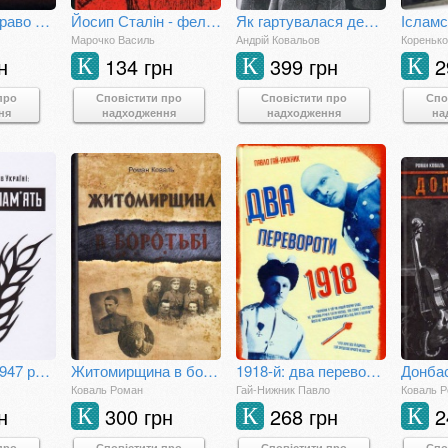
Коліївщина: право на повстання
Йосип Сталін - фельдмаршал Голодомору
Як гартувалася державність
Марочко Василь
Андрій Ковальов
Кореньк
н
134 грн
399 грн
2
К
К
К
про
Сповістити про
Сповістити про
Спо
ня
надходження
надходження
на
Голод 1946–1947 рр. в Україні: колективна пам’ять
Житомирщина в боротьбі
1918-й: два перевороти
Коваль Роман
Гай-Нижник Павло
Коваль 
н
300 грн
268 грн
2
К
К
К
про
Сповістити про
Сповістити про
Спо