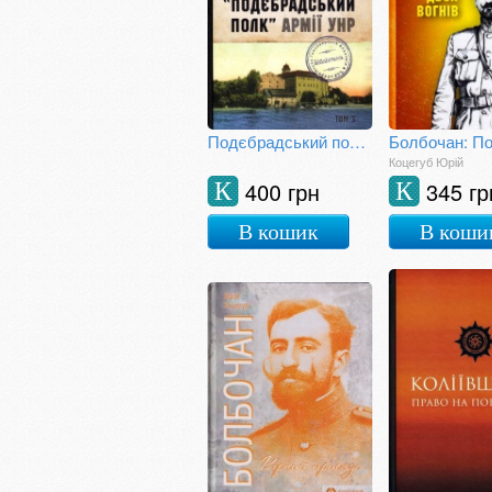
Подєбрадський полк армії УНР Том 3
Коцегуб Юрій
400 грн
345 гр
К
К
В кошик
В коши