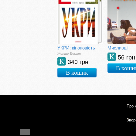
УКРИ: кіноповість
Мисливці
Жолдак Богдан
56 грн
К
340 грн
К
В коши
В кошик
Про 
Зворо