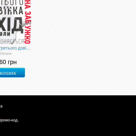
Після третього дзвінка вхід до зали забороняється
 Оксана
60 грн
 кошик
та
промо-код.