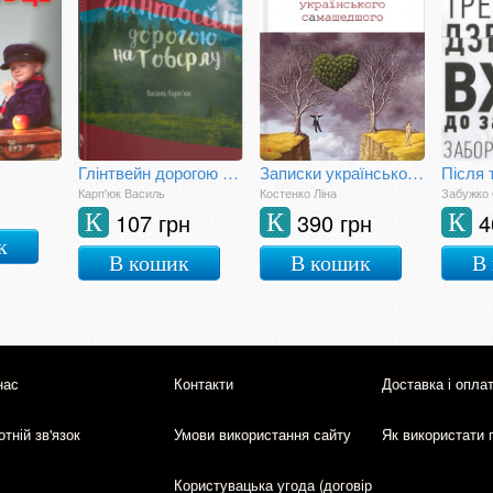
Глінтвейн дорогою на Говерлу
Записки українського самашедшого
Карп'юк Василь
Костенко Ліна
Забужко
107 грн
390 грн
4
К
К
К
к
В кошик
В кошик
В
нас
Контакти
Доставка і опла
тній зв'язок
Умови використання сайту
Як використати 
Користувацька угода (договір