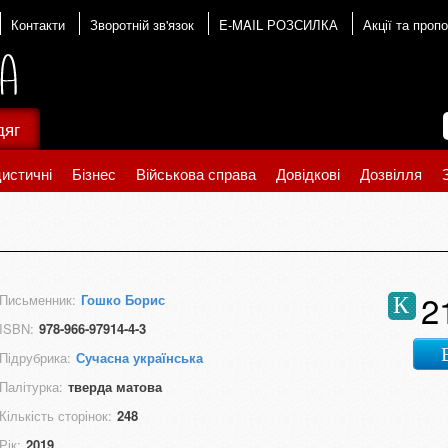
Контакти
Зворотній зв'язок
E-MAIL РОЗСИЛКА
Акції та пропо
дяг
истичні
Бізнес
Військова справа
Довідкові
Дозвілля
2
Письменник:
Гошко Борис
К
ISBN:
978-966-97914-4-3
Підрубрика:
Сучасна українська
Палітурка:
тверда матова
Кількість сторінок:
248
Рік:
2019