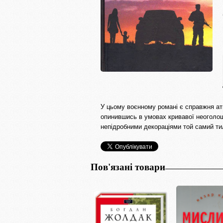
У цьому воєнному романі є справжня атм
опинившись в умовах кривавої неоголош
непідробними декораціями той самий ти
Пов'язані товари