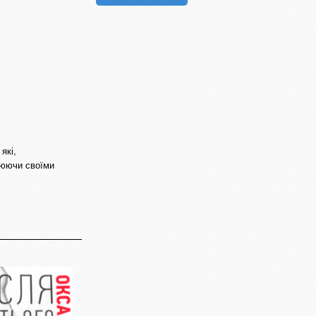
які,
рюючи своїми