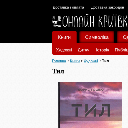
Доставка і оплата
Доставка закордон
Книги
Символіка
О
Художні
Дитячі
Історія
Публіц
Головна
Книги
Художні
Тил
Тил