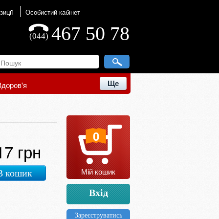
зиції
Особистий кабінет
467 50 78
(044)
Ще
Здоров'я
0
17 грн
Мій кошик
В кошик
Вхід
Зареєструватись