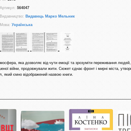
Артикул:
564047
Видавництво:
Видавець Марко Мельник
Мова:
Українська
осфера, яка дозволяє від-чути емоції та зрозуміти переживання людей, 
еної війни, продовжували жити. Сюжет єднає фронт і мирні міста, утво
л, який ємно відображений назвою книги.